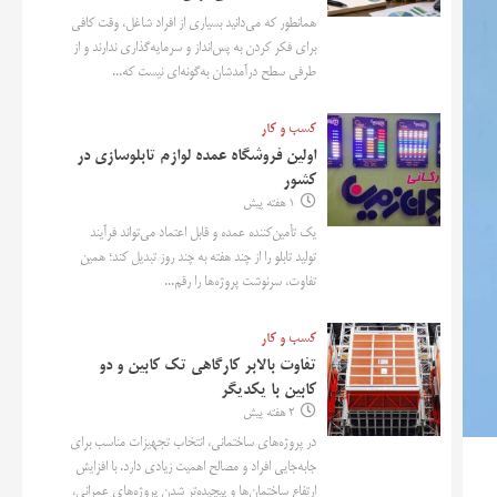
همانطور که می‌دانید بسیاری از افراد شاغل، وقت کافی
برای فکر کردن به پس‌انداز و سرمایه‌گذاری ندارند و از
طرفی سطح درآمدشان به‌گونه‌ای نیست که...
کسب و کار
اولین فروشگاه عمده لوازم تابلوسازی در
کشور
1 هفته پیش
یک تأمین‌کننده عمده و قابل اعتماد می‌تواند فرآیند
تولید تابلو را از چند هفته به چند روز تبدیل کند؛ همین
تفاوت، سرنوشت پروژه‌ها را رقم...
کسب و کار
تفاوت بالابر کارگاهی تک کابین و دو
کابین با یکدیگر
2 هفته پیش
در پروژه‌های ساختمانی، انتخاب تجهیزات مناسب برای
جابه‌جایی افراد و مصالح اهمیت زیادی دارد. با افزایش
ارتفاع ساختمان‌ها و پیچیده‌تر شدن پروژه‌های عمرانی،