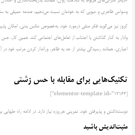
«دیگر نگرانی‌های مربوط به سلامت روان، همانند بدریخت‌انگاری و اختلال 
وسواس ظاهری و عیوبی که به خودمان نسبت می‌دهیم، صدمه عمیقی به سلا
کروز نیز می‌گوید فکر منفی درمورد خود، به‌خصوص عکس بدنی، امکان پذیر 
وادار به کنار گذاشتن یا اجتناب از تعامل‌های اجتماعی کند. همین کار، حس 
اجباری، همانند رسیدگی بیشتر از حد به ظاهر، ورانداز کردن مرتب خود در آی
تکنیک‌هایی برای مقابله با حس زشتی
[elementor-template id="12163"]
دوست‌داشتن و پذیرفتن خود، تمرینی هرروزه نیاز دارد. در ادامه راه حلهایی بر
مثبت‌‌اندیش باشید