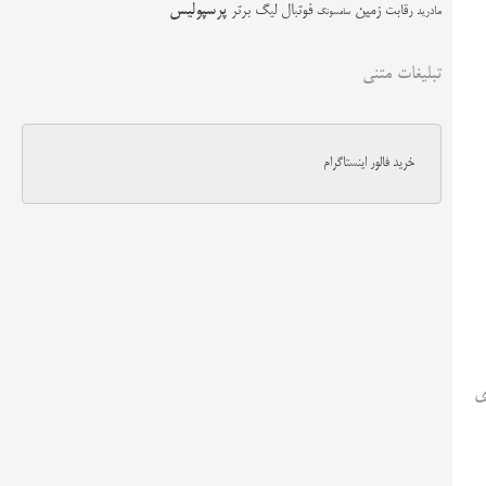
زمین
پرسپولیس
رقابت
فوتبال
لیگ برتر
مادرید
سامسونگ
تبلیغات متنی
خرید فالور اینستاگرام
ری