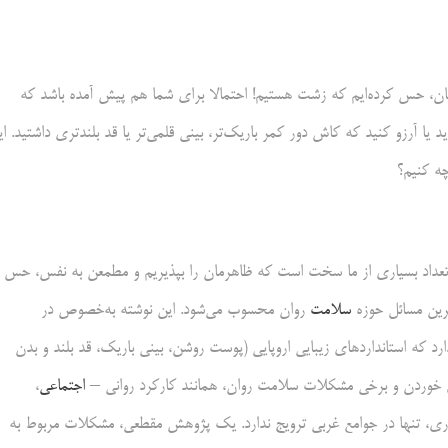
ان، حس کرده‌ایم که زشت هستیم! احتمالا برای شما هم پیش آمده باشد که
یا آرزو کنید که کاش دور کمر باریک‌تر، بینی قلمی‌تر یا قد بلندتری داشتید. ای
چه کنیم؟
ی تعداد بسیاری از ما سخت است که ظاهرمان را بپذیریم و مطمعن به نفس، حس
ترین مسائل حوزه
سلامت
روان محسوب می‌شود. این نوشته به‌خصوص در
د که استانداردهای زیبایی اروپایی (پوست روشن، بینی باریک، قد بلند و بدن
‌های خوردن و برخی مشکلات سلامت روان، همانند کارکرد روانی –
اجتماعی
،
انگاری، تنها در جوامع غربی ترویج ندارد. یک پژوهش مقطعی، مشکلات مربوط به