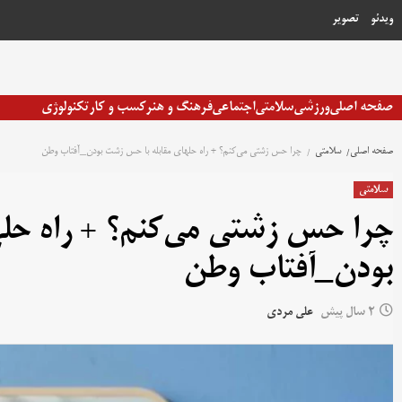
رش
ویدئو
تصویر
ه
حتوا
صفحه اصلی
ورزشی
سلامتی
اجتماعی
فرهنگ و هنر
کسب و کار
تکنولوژی
صفحه اصلی
سلامتی
چرا حس زشتی می‌کنم؟ + راه حلهای مقابله با حس زشت بودن_آفتاب وطن
سلامتی
چرا حس زشتی می‌کنم؟ + راه حل
بودن_آفتاب وطن
2 سال پیش
علی مردی