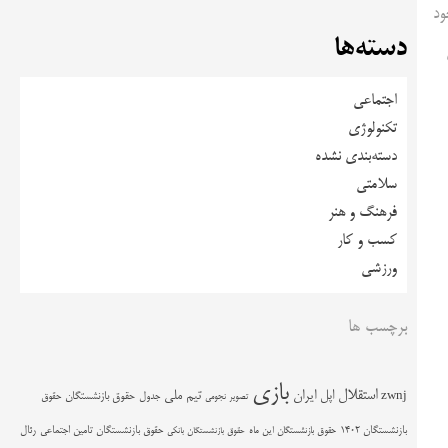
بدنی خود
دسته‌ها
اجتماعی
تکنولوژی
دسته‌بندی نشده
سلامتی
فرهنگ و هنر
کسب و کار
ورزشی
برچسب ها
بازی
استقلال
اپل
ایران
تیم ملی
zwnj
جدول
حقوق بازنشستگان
حقوق
تصویر نجومی
حقوق بازنشستگان تامین اجتماعی
رئال
بازنشستگان 1402
حقوق بازنشستگان این ماه
حقوق بازنشستگان بانکی