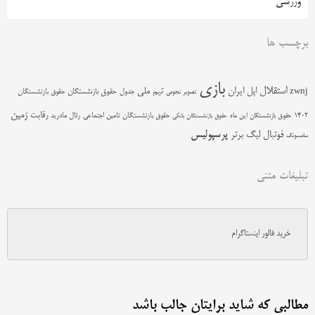
ورزشی
برچسب ها
بازی
استقلال
اپل
ایران
تیم ملی
zwnj
جدول
حقوق بازنشستگان
حقوق بازنشستگان
تصویر نجومی
زمین
رقابت
حقوق بازنشستگان تامین اجتماعی
رئال مادرید
1402
حقوق بازنشستگان این ماه
حقوق بازنشستگان بانکی
پرسپولیس
فوتبال
لیگ برتر
سامسونگ
تبلیغات متنی
خرید فالور اینستاگرام
مطالبی که شاید برایتان جالب باشد