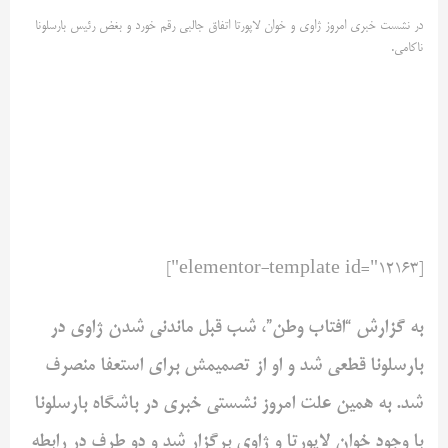
در نشست خبری امروز ژاوی و خوان لاپورتا اتفاق جالبی رقم خورد و بغض رئیس بارسلونا
ناکامی.
[elementor-template id="12163"]
به گزارش “افتاب وطن”، شب قبل ماندنی شدن ژاوی در
بارسلونا قطعی شد و او از تصمیمش برای استعفا منصرف
شد. به همین علت امروز نشستی خبری در باشگاه بارسلونا
با وجود خوان لاپورتا و ژاوی برگزار شد و دو طرف در رابطه