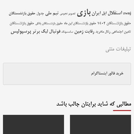
بازی
استقلال
اپل
ایران
تیم ملی
حقوق بازنشستگان
zwnj
جدول
تصویر نجومی
حقوق بازنشستگان 1402
حقوق بازنشستگان
حقوق بازنشستگان این ماه
حقوق بازنشستگان بانکی
پرسپولیس
زمین
فوتبال
رقابت
لیگ برتر
تامین اجتماعی
رئال مادرید
سامسونگ
تبلیغات متنی
خرید فالور اینستاگرام
مطالبی که شاید برایتان جالب باشد