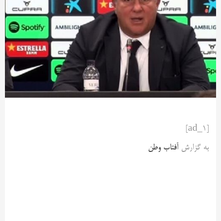
[ad_1]
به گزارش
آفتاب وطن