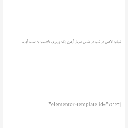
شباب الاهلی در شب درخشش سردار آزمون یک پیروزی دلچسب به دست آورد.
[elementor-template id="12163"]