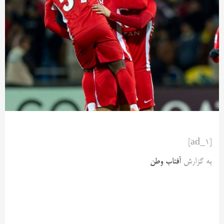
[ad_1]
به گزارش
آفتاب وطن