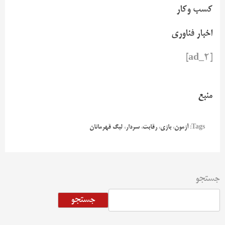
کسب وکار
اخبار فناوری
[ad_2]
منبع
Tags:
آزمون
،
بازی
،
رقابت
،
سردار
،
لیگ قهرمانان
جستجو
جستجو