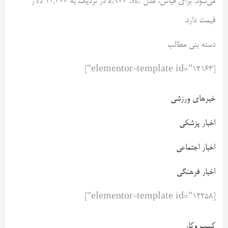
می‌شود. برای قیاس، مدل Z900 SE در نزدیک به ۱۱,۳۰۰ دلار
قیمت دارد.
دسته بنی مطالب
[elementor-template id="12163"]
خبرهای ورزشی
اخبار پزشکی
اخبار اجتماعی
اخبار فرهنگی
[elementor-template id="12258"]
کسب وکار