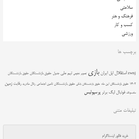
سلامتی
فرهنگ و هنر
کسب و کار
ورزشی
برچسب ها
بازی
استقلال
اپل
ایران
تیم ملی
zwnj
جدول
حقوق بازنشستگان
حقوق بازنشستگان
تصویر نجومی
زمین
رقابت
حقوق بازنشستگان تامین اجتماعی
رئال مادرید
1402
حقوق بازنشستگان این ماه
حقوق بازنشستگان بانکی
پرسپولیس
فوتبال
لیگ برتر
سامسونگ
تبلیغات متنی
خرید فالور اینستاگرام