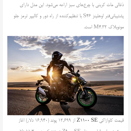
ذغالی مات کربنی با چرخ‌های سبز اراعه می‌شود. این مدل دارای
پشتیبانی‌فنر اوهلینز S46 با تنظیم‌کننده از راه دور و کالیپر ترمز جلو
مونوبلاک M4.32 است.
قیمت کاوازاکی
Z1100 SE
از ۱۲,۶۹۹ پوند (۱۶,۹۴۰ دلار) اغاز