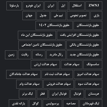
ZWNJ
استقلال
اپل
ایران
ایران خودرو
بارسلونا
بازی
تصویر نجومی
تیم ملی
جدول
جهان
حقوق بازنشستگان
حقوق بازنشستگان 1402
حقوق بازنشستگان افزایش یافت
حقوق بازنشستگان این ماه
حقوق بازنشستگان بانکی
حقوق بازنشستگان تامین اجتماعی
حقوق بازنشستگان جدید
رئال مادرید
رسانه
رقابت
زمین
سامسونگ
سهام عدالت
سهام عدالت ارزش
سهام عدالت امروز
سهام عدالت ثبت نام
سهام عدالت جاماندگان
سهام عدالت سود
سهام عدالت فروش
سهام عدالت وام
عربستان
فوتبال
فوتبال ایران
قطر
لیگ برتر
لیگ قهرمانان
مصاحبه
پرسپولیس
گوگل
یارانه نقدی