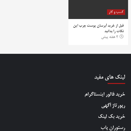
کسب و کار
قبل از خرید آبرسان پوست چرب این
نکات را بدانید
2 هفته پیش
لینک های مفید
خرید فالور اینستاگرام
رپورتاژ آگهی
خرید بک لینک
رستوران یاب