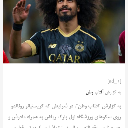
[ad_1]
به گزارش
آفتاب وطن
به گزارش “افتاب وطن”، در شرایطی که کریستیانو رونالدو
روی سکوهای ورزشگاه اول پارک ریاض به همراه مادرش و