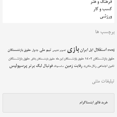
فرهنگ و هنر
کسب و کار
ورزشی
برچسب ها
بازی
استقلال
اپل
ایران
تیم ملی
حقوق بازنشستگان
zwnj
جدول
تصویر نجومی
حقوق بازنشستگان 1402
حقوق بازنشستگان
حقوق بازنشستگان این ماه
حقوق بازنشستگان بانکی
پرسپولیس
زمین
فوتبال
رقابت
لیگ برتر
تامین اجتماعی
رئال مادرید
سامسونگ
تبلیغات متنی
خرید فالور اینستاگرام