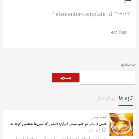
منبع
[elementor-template id="12163"]
Tags:
گالیله
جستجو
جستجو
تازه ها
پرطرفدار
کسب و کار
عسل درمانی در طب سنتی ایران؛ دانشی که نسل‌ها حفظش کرده‌اند
1 روز پیش
وقتی مادربزرگ‌ها می‌گفتند «یک قاشق عسل با آب ولرم بخور»، کسی از