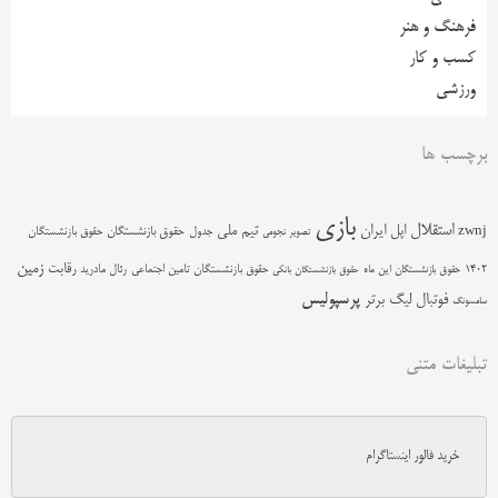
فرهنگ و هنر
کسب و کار
ورزشی
برچسب ها
بازی
استقلال
اپل
ایران
تیم ملی
zwnj
جدول
حقوق بازنشستگان
حقوق بازنشستگان
تصویر نجومی
زمین
رقابت
حقوق بازنشستگان تامین اجتماعی
رئال مادرید
1402
حقوق بازنشستگان این ماه
حقوق بازنشستگان بانکی
پرسپولیس
فوتبال
لیگ برتر
سامسونگ
تبلیغات متنی
خرید فالور اینستاگرام