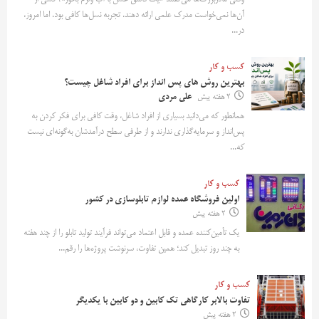
آن‌ها نمی‌خواست مدرک علمی ارائه دهند. تجربه نسل‌ها کافی بود. اما امروز،
در...
کسب و کار
بهترین روش‌ های پس‌ انداز برای افراد شاغل چیست؟
2 هفته پیش
علی مردی
همانطور که می‌دانید بسیاری از افراد شاغل، وقت کافی برای فکر کردن به
پس‌انداز و سرمایه‌گذاری ندارند و از طرفی سطح درآمدشان به‌گونه‌ای نیست
که...
کسب و کار
اولین فروشگاه عمده لوازم تابلوسازی در کشور
2 هفته پیش
یک تأمین‌کننده عمده و قابل اعتماد می‌تواند فرآیند تولید تابلو را از چند هفته
به چند روز تبدیل کند؛ همین تفاوت، سرنوشت پروژه‌ها را رقم...
کسب و کار
تفاوت بالابر کارگاهی تک کابین و دو کابین با یکدیگر
2 هفته پیش