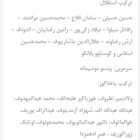
ترکیب استقلال:
حسین حسینی – سامان فلاح – محمدحسین مرادمند –
رافائل سیلوا – میلاد زکی‌پور – رامین رضاییان – اندونگ –
آرش رضاوند – جلال‌الدین ماشاریپوف – محمدحسین
اسلامی و گوستاوو بلانکو
سرمربی: پیتسو موسیمانه
ترکیب پاختاکور:
ولادیمیر نظروف، خوزیاکبر علیجانف، محمد عبدالمهدوف،
عبدالله عبدالله اف، شهزاد آزمدینوف، عبدالراف بوریف،
خوالماتوف، دانیور عبدالمانوپوف، محمدجونوف، اوتابک
ژوراکوزیف ، عمر ادهمزدا