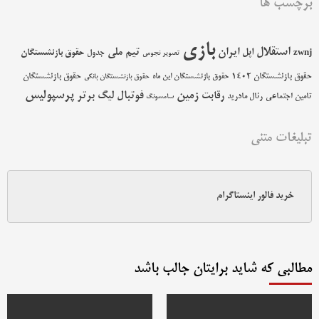
برچسب ها
بازی
استقلال
اپل
ایران
تیم ملی
حقوق بازنشستگان
zwnj
جدول
تصویر نجومی
حقوق بازنشستگان 1402
حقوق بازنشستگان
حقوق بازنشستگان این ماه
حقوق بازنشستگان بانکی
پرسپولیس
زمین
فوتبال
رقابت
لیگ برتر
تامین اجتماعی
رئال مادرید
سامسونگ
تبلیغات متنی
خرید فالور اینستاگرام
مطالبی که شاید برایتان جالب باشد