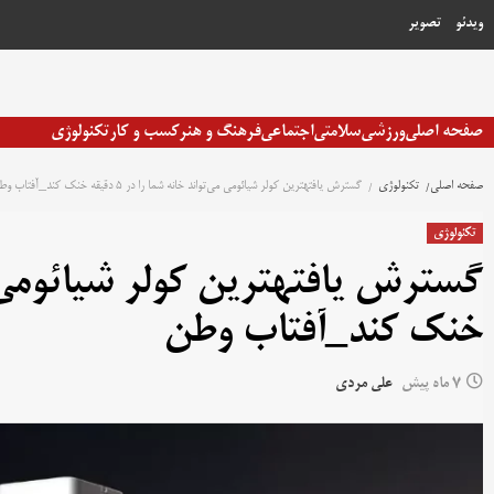
رش
ویدئو
تصویر
ه
حتوا
صفحه اصلی
ورزشی
سلامتی
اجتماعی
فرهنگ و هنر
کسب و کار
تکنولوژی
صفحه اصلی
تکنولوژی
گسترش یافتهترین کولر شیائومی می‌تواند خانه شما را در ۵ دقیقه خنک کند_آفتاب وطن
تکنولوژی
خنک کند_آفتاب وطن
7 ماه پیش
علی مردی