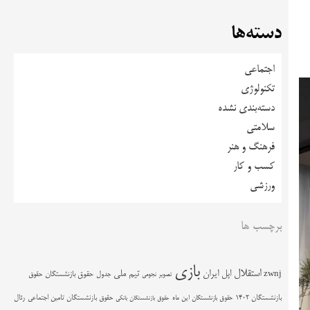
دسته‌ها
اجتماعی
تکنولوژی
دسته‌بندی نشده
سلامتی
فرهنگ و هنر
کسب و کار
ورزشی
برچسب ها
بازی
استقلال
اپل
ایران
تیم ملی
zwnj
جدول
حقوق بازنشستگان
حقوق
تصویر نجومی
حقوق بازنشستگان تامین اجتماعی
رئال
بازنشستگان 1402
حقوق بازنشستگان این ماه
حقوق بازنشستگان بانکی