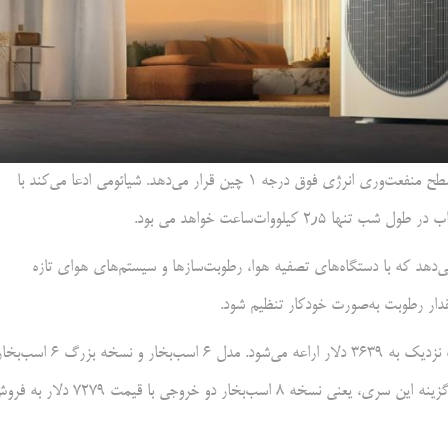
مدل ۸ اسب بخار به شاخص APF برابر با ۵٫۴۰ دست یافته که آن را در سطح منفعت‌وری انرژی فوق درجه ۱ چین قرار می‌دهد. شیائومی ادعا می‌کند با
با هر دستگاه، یک پنل هوشمند ۱۰ اینچی اراعه می‌دهد که با دستگاه‌های تصفیه هوا، رطوبت‌سازها و سیستم‌های هوای تازه
مدل استاندارد ۵ اسب بخار که برای حداکثر چهار اتاق طراحی شده، با قیمت نزدیک به ۳۶۳۹ دلار اراعه می‌شود. مدل ۶ اسب‌بخار و نسخه بزرگ 
به ترتیب ۳۹۱۹ دلار و ۴۶۱۹ دلار قیمت‌گذاری شده‌اند. گسترش یافتهترین گزینه این سری، یعنی نسخه ۸ اسب‌بخار دو خروجی با قیمت ۹