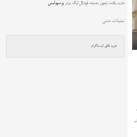
زمین
پرسپولیس
رقابت
فوتبال
لیگ برتر
مادرید
سامسونگ
تبلیغات متنی
خرید فالور اینستاگرام
۶ اسب‌بخار
۷۲۷ دلار به فروش