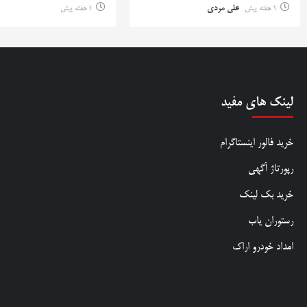
1 هفته پیش
علی مردی
1 هفته پیش
لینک های مفید
خرید فالور اینستاگرام
رپورتاژ آگهی
خرید بک لینک
رستوران یاب
امداد خودرو اراک