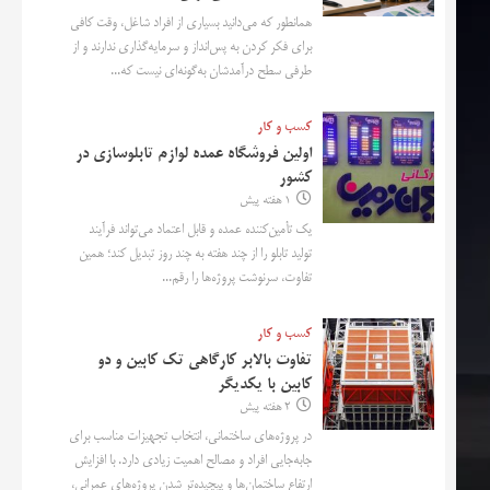
همانطور که می‌دانید بسیاری از افراد شاغل، وقت کافی
برای فکر کردن به پس‌انداز و سرمایه‌گذاری ندارند و از
طرفی سطح درآمدشان به‌گونه‌ای نیست که...
کسب و کار
اولین فروشگاه عمده لوازم تابلوسازی در
کشور
1 هفته پیش
یک تأمین‌کننده عمده و قابل اعتماد می‌تواند فرآیند
تولید تابلو را از چند هفته به چند روز تبدیل کند؛ همین
تفاوت، سرنوشت پروژه‌ها را رقم...
کسب و کار
تفاوت بالابر کارگاهی تک کابین و دو
کابین با یکدیگر
2 هفته پیش
در پروژه‌های ساختمانی، انتخاب تجهیزات مناسب برای
جابه‌جایی افراد و مصالح اهمیت زیادی دارد. با افزایش
ارتفاع ساختمان‌ها و پیچیده‌تر شدن پروژه‌های عمرانی،