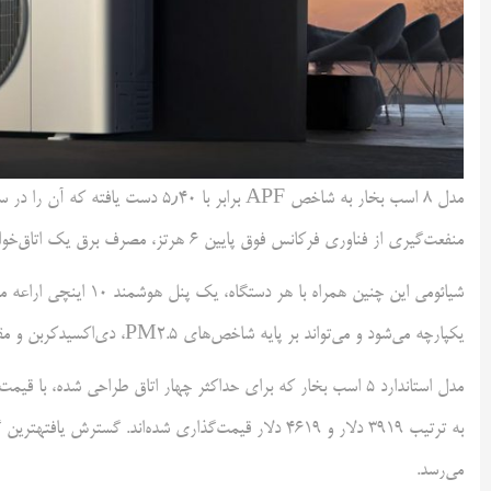
منفعت‌گیری از فناوری فرکانس فوق پایین ۶ هرتز، مصرف برق یک اتاق‌خواب در طول شب تنها ۲٫۵ کیلووات‌ساعت خواهد می بود.
شیائومی این چنین همراه 
یکپارچه می‌شود و می‌تواند بر پایه شاخص‌های PM2.5، دی‌اکسیدکربن و مقدار رطوبت به‌صورت خودکار تنظیم شود.
می‌رسد.