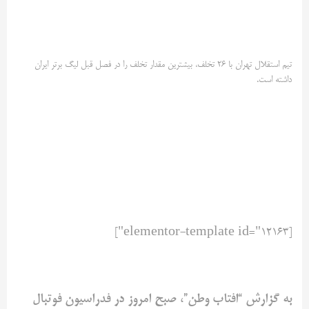
تیم استقلال تهران با ۲۶ تخلف، بیشترین مقدار تخلف را در فصل قبل لیگ برتر ایران
داشته است.
[elementor-template id="12163"]
به گزارش “افتاب وطن”، صبح امروز در فدراسیون فوتبال