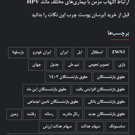
ارتباط التهاب مزمن با بیماری‌های مختلف مانند HPV
قبل از خرید آبرسان پوست چرب این نکات را بدانید
برچسب‌ها
ZWNJ
استقلال
اپل
ایران
ایران خودرو
بارسلونا
بازی
تصویر نجومی
تیم ملی
جدول
جهان
حقوق بازنشستگان
حقوق بازنشستگان 1402
حقوق بازنشستگان افزایش یافت
حقوق بازنشستگان این ماه
حقوق بازنشستگان بانکی
حقوق بازنشستگان تامین اجتماعی
حقوق بازنشستگان جدید
رئال مادرید
رسانه
رقابت
زمین
سامسونگ
سهام عدالت
سهام عدالت ارزش