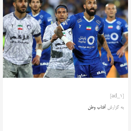
[ad_1]
به گزارش
آفتاب وطن