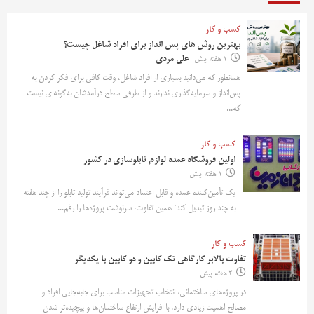
کسب و کار
بهترین روش‌ های پس‌ انداز برای افراد شاغل چیست؟
1 هفته پیش
علی مردی
همانطور که می‌دانید بسیاری از افراد شاغل، وقت کافی برای فکر کردن به
پس‌انداز و سرمایه‌گذاری ندارند و از طرفی سطح درآمدشان به‌گونه‌ای نیست
که...
کسب و کار
اولین فروشگاه عمده لوازم تابلوسازی در کشور
1 هفته پیش
یک تأمین‌کننده عمده و قابل اعتماد می‌تواند فرآیند تولید تابلو را از چند هفته
به چند روز تبدیل کند؛ همین تفاوت، سرنوشت پروژه‌ها را رقم...
کسب و کار
تفاوت بالابر کارگاهی تک کابین و دو کابین با یکدیگر
2 هفته پیش
در پروژه‌های ساختمانی، انتخاب تجهیزات مناسب برای جابه‌جایی افراد و
مصالح اهمیت زیادی دارد. با افزایش ارتفاع ساختمان‌ها و پیچیده‌تر شدن