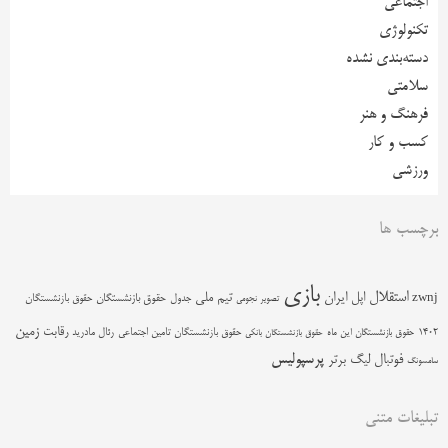
اجتماعی
تکنولوژی
دسته‌بندی نشده
سلامتی
فرهنگ و هنر
کسب و کار
ورزشی
برچسب ها
بازی
استقلال
اپل
ایران
تیم ملی
zwnj
جدول
حقوق بازنشستگان
حقوق بازنشستگان
تصویر نجومی
زمین
رقابت
حقوق بازنشستگان تامین اجتماعی
رئال مادرید
1402
حقوق بازنشستگان این ماه
حقوق بازنشستگان بانکی
پرسپولیس
فوتبال
لیگ برتر
سامسونگ
تبلیغات متنی