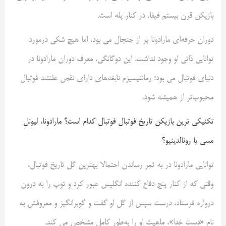
بازیکن قرن بیستم فیفا، در کنار پله است.
دوران حرفه‌ای مارادونا پر از جنجال می بود، اما هیچ شکی درمورد
توانایی ذاتی او وجود نداشت. این دوگانگی، معرف دوران مارادونا در
دنیای فوتبال می بود؛ رمانتیسیزم نابغه‌های دارای نقص علتشد فوتبال
محبوب‌تر از همیشه شود.
تکنیکی ترین بازیکن تاریخ فوتبال فوتبال کدام است؟ مارادونا، لیونل
مسی یا رونالدینیو؟
توانایی مارادونا در به ثمر رساندن احتمالا بهترین گل تاریخ فوتبال،
وقتی که از کنار پنج دفاع کننده انگلیس عبور کرد و توپ را به درون
دروازه فرستاد، درست سپس از گل او گفت و گو‌برانگیز و معروفش به
نام «دست خدا»، ماهیت او را به‌طور کامل مشخص می کند.