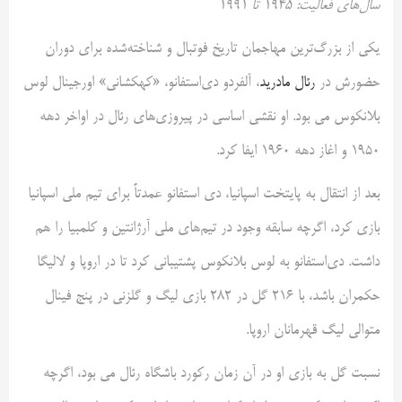
سال‌های فعالیت: ۱۹۴۵ تا ۱۹۹۱
یکی از بزرگ‌ترین مهاجمان تاریخ فوتبال و شناخته‌شده برای دوران
حضورش در
رئال مادرید
، آلفردو دی‌استفانو، «کهکشانی» اورجینال لوس
بلانکوس می بود. او نقشی اساسی در پیروزی‌های رئال در اواخر دهه
۱۹۵۰ و اغاز دهه ۱۹۶۰ ایفا کرد.
بعد از انتقال به پایتخت اسپانیا، دی استفانو عمدتاً برای تیم ملی اسپانیا
بازی کرد، اگرچه سابقه وجود در تیم‌های ملی آرژانتین و کلمبیا را هم
داشت. دی‌استفانو به لوس بلانکوس پشتیبانی کرد تا در اروپا و لالیگا
حکمران باشد، با ۲۱۶ گل در ۲۸۲ بازی لیگ و گلزنی در پنج فینال
متوالی لیگ قهرمانان اروپا.
نسبت گل به بازی او در آن زمان رکورد باشگاه رئال می بود، اگرچه