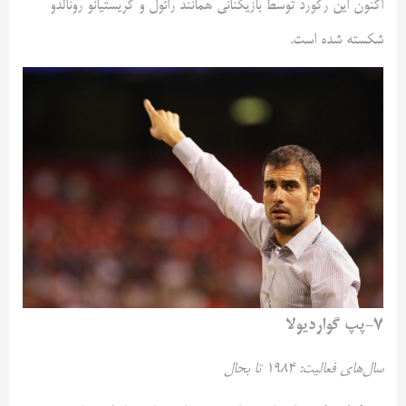
اکنون این رکورد توسط بازیکنانی همانند رائول و کریستیانو رونالدو
شکسته شده است.
۷-پپ گواردیولا
سال‌های فعالیت: ۱۹۸۴ تا بحال