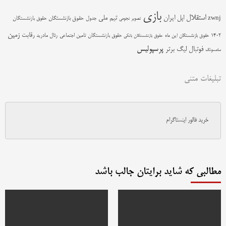
بازی
استقلال
اپل
ایران
تیم ملی
zwnj
جدول
حقوق بازنشستگان
حقوق بازنشستگان
تصویر نجومی
زمین
رقابت
حقوق بازنشستگان تامین اجتماعی
رئال مادرید
1402
حقوق بازنشستگان این ماه
حقوق بازنشستگان بانکی
پرسپولیس
فوتبال
لیگ برتر
سامسونگ
تبلیغات متنی
خرید فالور اینستاگرام
مطالبی که شاید برایتان جالب باشد