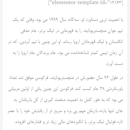
[elementor-template id="12163"]
با اهمیت ترین دستاورد او، سه‌گانه سال ۱۹۹۹ می بود، وقتی که یک
تیم جوان منچستریونایتد را به قهرمانی در لیگ برتر، جام حذفی
انگلستان و لیگ قهرمانان اروپا رساند. او این چنین با تیم آبردین، که در
آن زمان تیمی کمتر شناخته‌شده می بود، جام برندگان جام اروپا را به
دست آورد.
در طول ۲۶ سال حضورش در منچستریونایتد، فرگوسن موفق شد تعداد
باورنکردنی ۳۸ جام کسب کند. فرگوسن این چنین یکی از اولین مربیانی
می بود که به طور کامل به اهمیت منفعت گیری از کل بازیکنان به
جای تنها یازده بازیکن مهم پی برد و سریع تر از رقبایش خود را با عصر
تازه فوتبال لیگ برتر، با انگیزه‌های مالی زیاد تر و فشارهای افزوده،