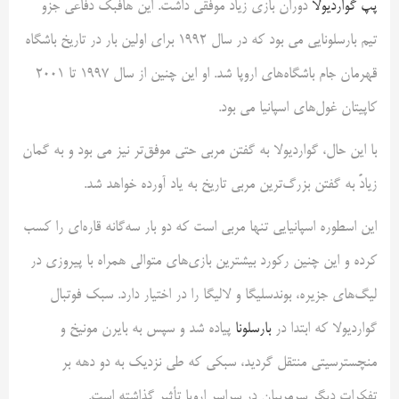
پپ گواردیولا
دوران بازی زیاد موفقی داشت. این هافبک دفاعی جزو
تیم بارسلونایی می بود که در سال ۱۹۹۲ برای اولین بار در تاریخ باشگاه
قهرمان جام باشگاه‌های اروپا شد. او این چنین از سال ۱۹۹۷ تا ۲۰۰۱
کاپیتان غول‌های اسپانیا می بود.
با این حال، گواردیولا به گفتن مربی حتی موفق‌تر نیز می بود و به گمان
زیادً به گفتن بزرگ‌ترین مربی تاریخ به یاد آورده خواهد شد.
این اسطوره اسپانیایی تنها مربی‌ است که دو بار سه‌گانه قاره‌ای را کسب
کرده و این چنین رکورد بیشترین بازی‌های متوالی همراه با پیروزی در
لیگ‌های جزیره، بوندسلیگا و لالیگا را در اختیار دارد. سبک فوتبال
گواردیولا که ابتدا در
بارسلونا
پیاده شد و سپس به بایرن مونیخ و
منچسترسیتی منتقل گردید، سبکی که طی نزدیک به دو دهه بر
تفکرات دیگر سرمربیان در سراسر اروپا تأثیر گذاشته است.