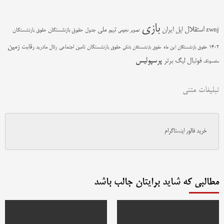
بازی
استقلال
اپل
ایران
تیم ملی
zwnj
جدول
حقوق بازنشستگان
حقوق بازنشستگان
تصویر نجومی
زمین
رقابت
حقوق بازنشستگان تامین اجتماعی
رئال مادرید
1402
حقوق بازنشستگان این ماه
حقوق بازنشستگان بانکی
پرسپولیس
فوتبال
لیگ برتر
سامسونگ
تبلیغات متنی
خرید فالور اینستاگرام
مطالبی که شاید برایتان جالب باشد