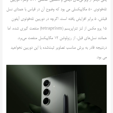
تله‌فوتوی ۵۰ مگاپیکسلی می بود که وضوح آن در قیاس با همتای نسل
قبلش، ۵ برابر افزایش یافته است. اگرچه در دوربین تله‌فوتوی آیفون
۱۵ پرو مکس از لنز تتراپریسم (tetraprism) منفعت گیری شده، اما
همانند نسل‌های قبل، از رزولوشن ۱۲ مگاپیکسل منفعت می‌برد.
درنتیجه قادر به برش مناسب تصاویر ثبت‌شده با این دوربین نخواهید
می بود.