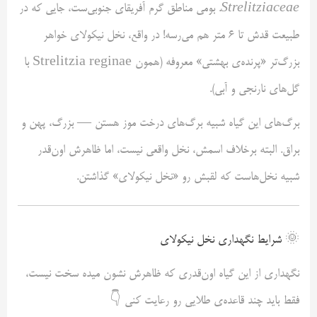
Strelitziaceae
. بومی مناطق گرم آفریقای جنوبی‌ست، جایی که در
طبیعت قدش تا ۶ متر هم می‌رسه! در واقع، نخل نیکولای خواهر
بزرگ‌تر «پرنده‌ی بهشتی» معروفه (همون Strelitzia reginae با
گل‌های نارنجی و آبی).
برگ‌های این گیاه شبیه برگ‌های درخت موز هستن — بزرگ، پهن و
براق. البته برخلاف اسمش، نخل واقعی نیست، اما ظاهرش اون‌قدر
شبیه نخل‌هاست که لقبش رو «نخل نیکولای» گذاشتن.
🌞
شرایط نگهداری نخل نیکولای
نگهداری از این گیاه اون‌قدری که ظاهرش نشون میده سخت نیست،
فقط باید چند قاعده‌ی طلایی رو رعایت کنی 👇