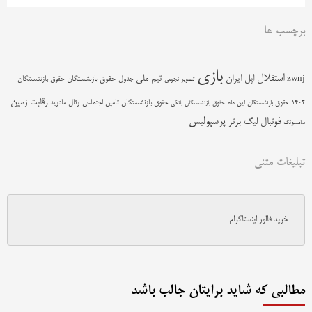
برچسب ها
بازی
استقلال
اپل
ایران
تیم ملی
zwnj
جدول
حقوق بازنشستگان
حقوق بازنشستگان
تصویر نجومی
زمین
رقابت
حقوق بازنشستگان تامین اجتماعی
رئال مادرید
1402
حقوق بازنشستگان این ماه
حقوق بازنشستگان بانکی
پرسپولیس
فوتبال
لیگ برتر
سامسونگ
تبلیغات متنی
خرید فالور اینستاگرام
مطالبی که شاید برایتان جالب باشد