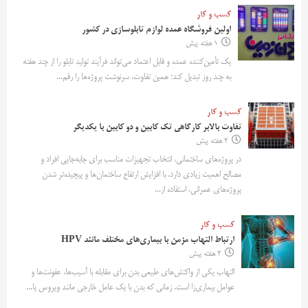
کسب و کار
اولین فروشگاه عمده لوازم تابلوسازی در کشور
1 هفته پیش
یک تأمین‌کننده عمده و قابل اعتماد می‌تواند فرآیند تولید تابلو را از چند هفته
به چند روز تبدیل کند؛ همین تفاوت، سرنوشت پروژه‌ها را رقم...
کسب و کار
تفاوت بالابر کارگاهی تک کابین و دو کابین با یکدیگر
2 هفته پیش
در پروژه‌های ساختمانی، انتخاب تجهیزات مناسب برای جابه‌جایی افراد و
مصالح اهمیت زیادی دارد. با افزایش ارتفاع ساختمان‌ها و پیچیده‌تر شدن
پروژه‌های عمرانی، استفاده از...
کسب و کار
ارتباط التهاب مزمن با بیماری‌های مختلف مانند HPV
2 هفته پیش
التهاب یکی از واکنش‌های طبیعی بدن برای مقابله با آسیب‌ها، عفونت‌ها و
عوامل بیماری‌زا است. زمانی که بدن با یک عامل خارجی مانند ویروس یا...