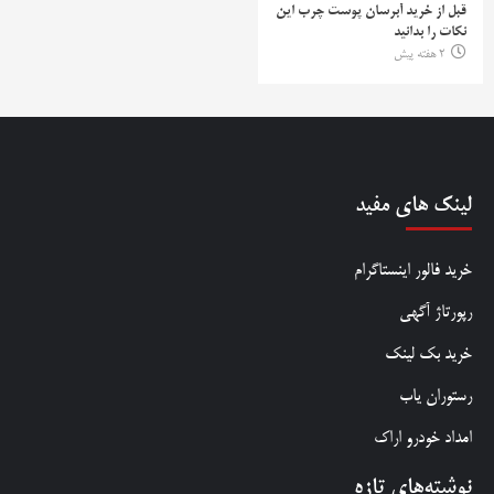
قبل از خرید آبرسان پوست چرب این
نکات را بدانید
2 هفته پیش
لینک های مفید
خرید فالور اینستاگرام
رپورتاژ آگهی
خرید بک لینک
رستوران یاب
امداد خودرو اراک
نوشته‌های تازه