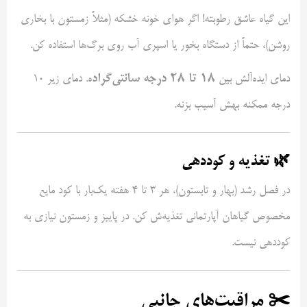
این گیاه عاشق رطوبته! اگر هوای خونه خشکه (مثلاً زمستون با بخاری
روشن)، حتماً از دستگاه بخور یا اسپری آب روی برگ‌ها استفاده کن.
۱۸ تا ۲۸ درجه سانتی‌گراد
دمای ایده‌آلش بین
ه. دمای زیر ۱۰
درجه ممکنه بهش آسیب بزنه.
🌿 تغذیه و کوددهی
در فصل رشد (بهار و تابستون)، هر ۳ تا ۴ هفته یک‌بار با کود مایع
مخصوص گیاهان آپارتمانی تغذیه‌ش کن. در پاییز و زمستون نیازی به
کوددهی نیست.
✂️ مراقبت‌های جانبی