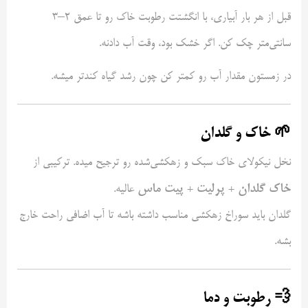
قبل از هر بار آبیاری، با انگشتت رطوبت خاک رو تا عمق ۲–۳
سانتی‌متر چک کن. اگر خشک بود، وقت آب دادنه.
در زمستون مقدار آب رو کمتر کن چون رشد گیاه کندتر میشه.
🌱 خاک و گلدان
نخل نیکولای خاک سبک و زهکشی‌شده رو ترجیح میده. ترکیبی از
خاک گلدان + پرلیت + پیت ماس
عالیه.
گلدان باید سوراخ زهکشی مناسب داشته باشه تا آب اضافی راحت خارج
بشه.
💨 رطوبت و دما