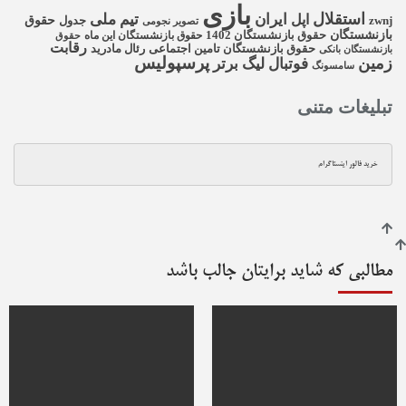
بازی
استقلال
ایران
تیم ملی
اپل
zwnj
حقوق
جدول
تصویر نجومی
بازنشستگان
حقوق بازنشستگان 1402
حقوق بازنشستگان این ماه
حقوق
رقابت
حقوق بازنشستگان تامین اجتماعی
رئال مادرید
بازنشستگان بانکی
زمین
پرسپولیس
فوتبال
لیگ برتر
سامسونگ
تبلیغات متنی
خرید فالور اینستاگرام
مطالبی که شاید برایتان جالب باشد