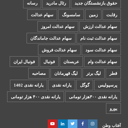
حقوق بازنشستگان جدید
رئال مادرید
رسانه
رقابت
زمین
سامسونگ
سهام عدالت
سهام عدالت ارزش
سهام عدالت امروز
سهام عدالت ثبت نام
سهام عدالت جاماندگان
سهام عدالت سود
سهام عدالت فروش
سهام عدالت وام
عربستان
فوتبال
فوتبال ایران
قطر
لیگ برتر
لیگ قهرمانان
مصاحبه
پرسپولیس
گوگل
یارانه نقدی
یارانه نقدی 1402
یارانه نقدی ۳۰۰هزار تومانی
یارانه نقدی ۴۰۰ هزار تومانی
یورو
اینستاگرام
فیسبوک
توییتر
لینکدین
یوتیوب
آفتاب وطن