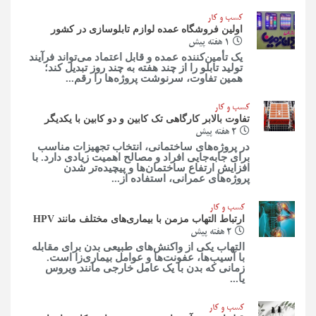
کسب و کار
اولین فروشگاه عمده لوازم تابلوسازی در کشور
1 هفته پیش
یک تأمین‌کننده عمده و قابل اعتماد می‌تواند فرآیند
تولید تابلو را از چند هفته به چند روز تبدیل کند؛
همین تفاوت، سرنوشت پروژه‌ها را رقم...
کسب و کار
تفاوت بالابر کارگاهی تک کابین و دو کابین با یکدیگر
2 هفته پیش
در پروژه‌های ساختمانی، انتخاب تجهیزات مناسب
برای جابه‌جایی افراد و مصالح اهمیت زیادی دارد. با
افزایش ارتفاع ساختمان‌ها و پیچیده‌تر شدن
پروژه‌های عمرانی، استفاده از...
کسب و کار
ارتباط التهاب مزمن با بیماری‌های مختلف مانند HPV
2 هفته پیش
التهاب یکی از واکنش‌های طبیعی بدن برای مقابله
با آسیب‌ها، عفونت‌ها و عوامل بیماری‌زا است.
زمانی که بدن با یک عامل خارجی مانند ویروس
یا...
کسب و کار