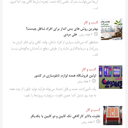
آن‌ها نمی‌خواست مدرک علمی ارائه دهند. تجربه نسل‌ها کافی بود. اما امروز،
در...
کسب و کار
بهترین روش‌ های پس‌ انداز برای افراد شاغل چیست؟
2 هفته پیش
علی مردی
همانطور که می‌دانید بسیاری از افراد شاغل، وقت کافی برای فکر کردن به
پس‌انداز و سرمایه‌گذاری ندارند و از طرفی سطح درآمدشان به‌گونه‌ای نیست
که...
کسب و کار
اولین فروشگاه عمده لوازم تابلوسازی در کشور
2 هفته پیش
یک تأمین‌کننده عمده و قابل اعتماد می‌تواند فرآیند تولید تابلو را از چند هفته
به چند روز تبدیل کند؛ همین تفاوت، سرنوشت پروژه‌ها را رقم...
کسب و کار
تفاوت بالابر کارگاهی تک کابین و دو کابین با یکدیگر
2 هفته پیش