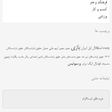
فرهنگ و هنر
کسب و کار
ورزشی
برچسب ها
بازی
استقلال
اپل
ایران
تیم ملی
zwnj
جدول
حقوق بازنشستگان
حقوق بازنشستگان
تصویر نجومی
زمین
رقابت
حقوق بازنشستگان تامین اجتماعی
رئال مادرید
1402
حقوق بازنشستگان این ماه
حقوق بازنشستگان بانکی
پرسپولیس
فوتبال
لیگ برتر
سامسونگ
تبلیغات متنی
خرید فالور اینستاگرام