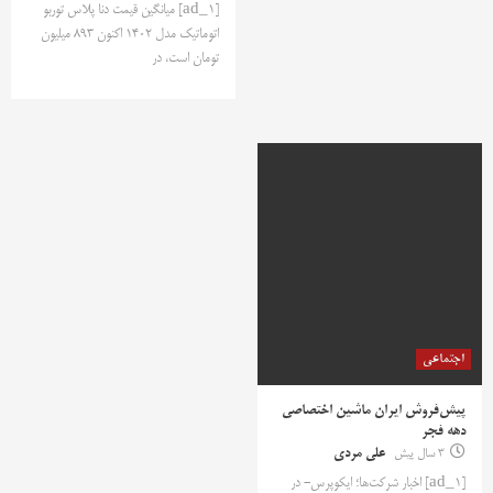
[ad_1] میانگین قیمت دنا پلاس توربو
اتوماتیک مدل 1402 اکنون 893 میلیون
تومان است، در
اجتماعی
پیش‌فروش ایران ماشین اختصاصی
دهه فجر
3 سال پیش
علی مردی
[ad_1] اخبار شرکت‌ها؛ ایکوپرس- در