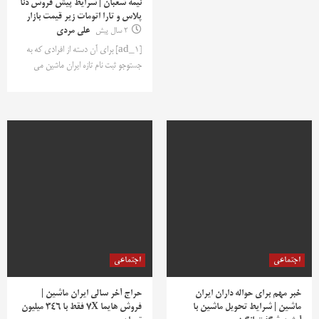
نیمه شعبان | شرایط پیش فروش دنا
پلاس و تارا اتومات زیر قیمت بازار
2 سال پیش
علی مردی
[ad_1] برای آن دسته از افرادی که به
جستوجو ثبت نام تازه ایران ماشین می
اجتماعی
اجتماعی
خبر مهم برای حواله داران ایران
حراج آخر سالی ایران ماشین |
ماشین | شرایط تحویل ماشین با
فروش هایما 7X فقط با 346 میلیون