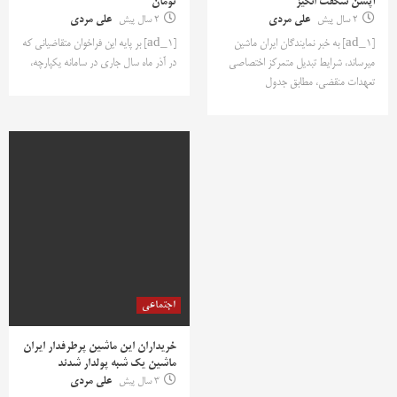
آپشن شگفت انگیز
تومان
2 سال پیش
علی مردی
2 سال پیش
علی مردی
[ad_1] به خبر نمایندگان ایران ماشین
[ad_1] بر پایه این فراخوان متقاضیانی که
میرساند، شرایط تبدیل متمرکز اختصاصی
در آذر ماه سال جاری در سامانه یکپارچه،
تعهدات منقضی، مطابق جدول
اجتماعی
خریداران این ماشین پرطرفدار ایران
ماشین یک شبه پولدار شدند
3 سال پیش
علی مردی