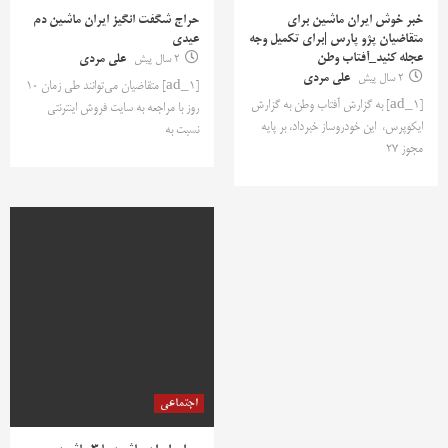
خبر خوش ایران ماشین برای
حراج شگفت انگیز ایران ماشین دم
متقاضیان پژو پارس |برای تکمیل وجه
عیدی
عجله کنید_آفتاب وطن
2 سال پیش
علی مردی
2 سال پیش
علی مردی
[ad_1] متقاضیان می‌توانند طی زمان ۱۰
[ad_1] به گزارش آفتاب وطن به گزارش
روز با مراجعه به سایت فروش اینترنتی
ایکوپرس، این خودروساز خبرداد، بر پایه
نسبت به
مجوز 27
اجتماعی