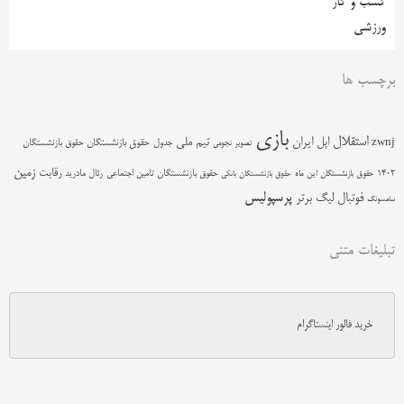
کسب و کار
ورزشی
برچسب ها
بازی
استقلال
اپل
ایران
تیم ملی
zwnj
جدول
حقوق بازنشستگان
حقوق بازنشستگان
تصویر نجومی
زمین
رقابت
حقوق بازنشستگان تامین اجتماعی
رئال مادرید
1402
حقوق بازنشستگان این ماه
حقوق بازنشستگان بانکی
پرسپولیس
فوتبال
لیگ برتر
سامسونگ
تبلیغات متنی
خرید فالور اینستاگرام