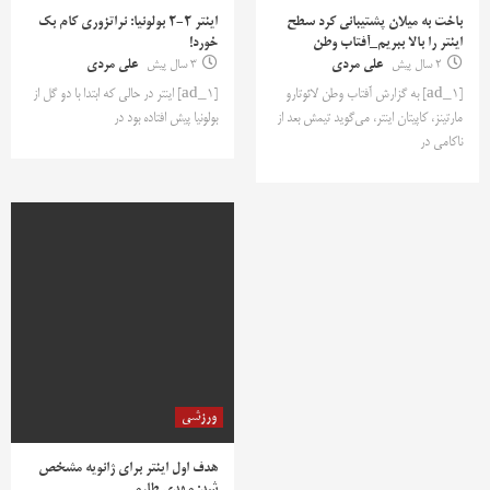
باخت به میلان پشتیبانی کرد سطح
اینتر 2-2 بولونیا: نراتزوری کام بک
اینتر را بالا ببریم_آفتاب وطن
خورد!
2 سال پیش
علی مردی
3 سال پیش
علی مردی
[ad_1] به گزارش آفتاب وطن لائوتارو
[ad_1] اینتر در حالی که ابتدا با دو گل از
مارتینز، کاپیتان اینتر، می‌گوید تیمش بعد از
بولونیا پیش افتاده بود در
ناکامی در
ورزشی
هدف اول اینتر برای ژانویه مشخص