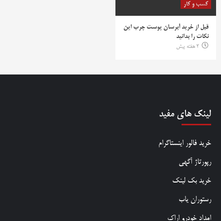
کسب و کار
قبل از خرید آبرسان پوست چرب این
نکات را بدانید
2 هفته پیش
لینک های مفید
خرید فالور اینستاگرام
رپورتاژ آگهی
خرید بک لینک
رستوران یاب
امداد خودرو اراک