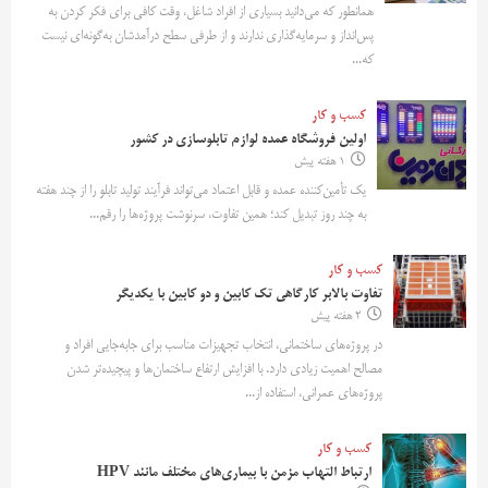
همانطور که می‌دانید بسیاری از افراد شاغل، وقت کافی برای فکر کردن به
پس‌انداز و سرمایه‌گذاری ندارند و از طرفی سطح درآمدشان به‌گونه‌ای نیست
که...
کسب و کار
اولین فروشگاه عمده لوازم تابلوسازی در کشور
1 هفته پیش
یک تأمین‌کننده عمده و قابل اعتماد می‌تواند فرآیند تولید تابلو را از چند هفته
به چند روز تبدیل کند؛ همین تفاوت، سرنوشت پروژه‌ها را رقم...
کسب و کار
تفاوت بالابر کارگاهی تک کابین و دو کابین با یکدیگر
2 هفته پیش
در پروژه‌های ساختمانی، انتخاب تجهیزات مناسب برای جابه‌جایی افراد و
مصالح اهمیت زیادی دارد. با افزایش ارتفاع ساختمان‌ها و پیچیده‌تر شدن
پروژه‌های عمرانی، استفاده از...
کسب و کار
ارتباط التهاب مزمن با بیماری‌های مختلف مانند HPV