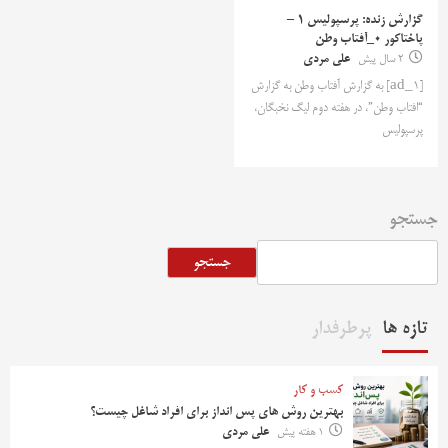
گزارش زنده: پرسپولیس 1 –
پاختاکور ۰_آفتاب وطن
2 سال پیش
علی مردی
[ad_1] به گزارش آفتاب وطن به گزارش
“افتاب وطن”، در هفته دوم لیگ نخبگان،
پرسپولیس
جستجو
جستجو
تازه ها
پرطرفدار
کسب و کار
بهترین روش‌ های پس‌ انداز برای افراد شاغل چیست؟
1 هفته پیش
علی مردی