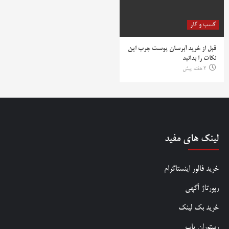
کسب و کار
قبل از خرید آبرسان پوست چرب این
نکات را بدانید
2 هفته پیش
لینک های مفید
خرید فالور اینستاگرام
رپورتاژ آگهی
خرید بک لینک
رستوران یاب