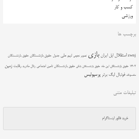
کسب و کار
ورزشی
برچسب ها
بازی
استقلال
اپل
ایران
تیم ملی
zwnj
جدول
حقوق بازنشستگان
حقوق بازنشستگان
تصویر نجومی
زمین
رقابت
حقوق بازنشستگان تامین اجتماعی
رئال مادرید
1402
حقوق بازنشستگان این ماه
حقوق بازنشستگان بانکی
پرسپولیس
فوتبال
لیگ برتر
سامسونگ
تبلیغات متنی
خرید فالور اینستاگرام