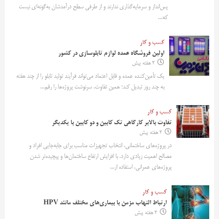
پس‌انداز و سرمایه‌گذاری ندارند و از طرفی سطح درآمدشان به‌گونه‌ای نیست
که...
کسب و کار
اولین فروشگاه عمده لوازم تابلوسازی در کشور
2 هفته پیش
یک تأمین‌کننده عمده و قابل اعتماد می‌تواند فرآیند تولید تابلو را از چند هفته
به چند روز تبدیل کند؛ همین تفاوت، سرنوشت پروژه‌ها را رقم...
کسب و کار
تفاوت بالابر کارگاهی تک کابین و دو کابین با یکدیگر
2 هفته پیش
در پروژه‌های ساختمانی، انتخاب تجهیزات مناسب برای جابه‌جایی افراد و
مصالح اهمیت زیادی دارد. با افزایش ارتفاع ساختمان‌ها و پیچیده‌تر شدن
پروژه‌های عمرانی، استفاده از...
کسب و کار
ارتباط التهاب مزمن با بیماری‌های مختلف مانند HPV
2 هفته پیش