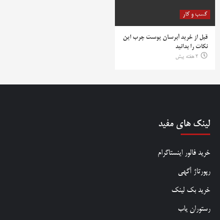
کسب و کار
قبل از خرید آبرسان پوست چرب این
نکات را بدانید
2 هفته پیش
لینک های مفید
خرید فالور اینستاگرام
رپورتاژ آگهی
خرید بک لینک
رستوران یاب