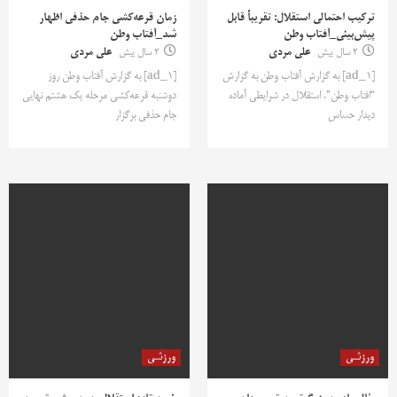
ترکیب احتمالی استقلال: تقریباً قابل
زمان قرعه‌کشی جام حذفی اظهار
پیش‌بینی_آفتاب وطن
شد_آفتاب وطن
2 سال پیش
علی مردی
2 سال پیش
علی مردی
[ad_1] به گزارش آفتاب وطن به گزارش
[ad_1] به گزارش آفتاب وطن روز
“افتاب وطن”، استقلال در شرایطی آماده‌
دوشنبه قرعه‌کشی مرحله یک هشتم نهایی
دیدار حساس
جام حذفی برگزار
ورزشی
ورزشی