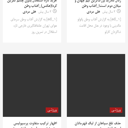
رئال مادرید بزرگ‌ترین تیم جهان و
خرید تازه استقلال بدون چشم تمرین
میلان دوم است!_آفتاب وطن
کرد!(عکس)_آفتاب وطن
2 سال پیش
علی مردی
2 سال پیش
علی مردی
[ad_1] به گزارش آفتاب وطن پائولو
[ad_1] به گزارش آفتاب وطن سرمای
مالدینی با وجود در هتل محل اقامت
هوای تهران علتغافلگیری خارجی تازه
شاگردان کارلو
استقلال در تمرین روز
ورزشی
ورزشی
حذف تلخ سپاهان از لیگ قهرمانان
اظهار ترکیب متفاوت پرسپولیس