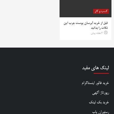
کسب و کار
قبل از خرید آبرسان پوست چرب این
نکات را بدانید
2 هفته پیش
لینک های مفید
خرید فالور اینستاگرام
رپورتاژ آگهی
خرید بک لینک
رستوران یاب