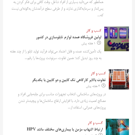
همانطور که می‌دانید بسیاری از افراد شاغل، وقت کافی برای فکر کردن به
پس‌انداز و سرمایه‌گذاری ندارند و از طرفی سطح درآمدشان به‌گونه‌ای نیست
که...
کسب و کار
اولین فروشگاه عمده لوازم تابلوسازی در کشور
1 هفته پیش
یک تأمین‌کننده عمده و قابل اعتماد می‌تواند فرآیند تولید تابلو را از چند هفته
به چند روز تبدیل کند؛ همین تفاوت، سرنوشت پروژه‌ها را رقم...
کسب و کار
تفاوت بالابر کارگاهی تک کابین و دو کابین با یکدیگر
2 هفته پیش
در پروژه‌های ساختمانی، انتخاب تجهیزات مناسب برای جابه‌جایی افراد و
مصالح اهمیت زیادی دارد. با افزایش ارتفاع ساختمان‌ها و پیچیده‌تر شدن
پروژه‌های عمرانی، استفاده از...
کسب و کار
ارتباط التهاب مزمن با بیماری‌های مختلف مانند HPV