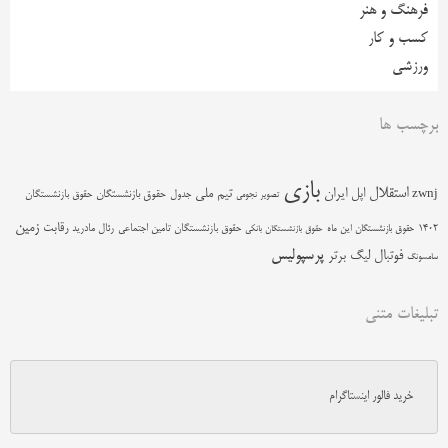
فرهنگ و هنر
کسب و کار
ورزشی
برچسب ها
بازی
استقلال
اپل
ایران
تیم ملی
zwnj
جدول
حقوق بازنشستگان
حقوق بازنشستگان
تصویر نجومی
زمین
رقابت
حقوق بازنشستگان تامین اجتماعی
رئال مادرید
1402
حقوق بازنشستگان این ماه
حقوق بازنشستگان بانکی
پرسپولیس
فوتبال
لیگ برتر
سامسونگ
تبلیغات متنی
خرید فالور اینستاگرام