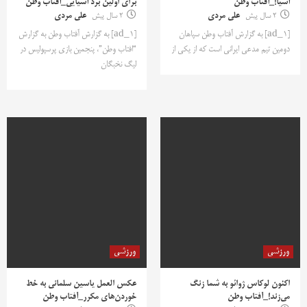
آسیا!_آفتاب وطن
برای اولین برد آسیایی_آفتاب وطن
2 سال پیش
علی مردی
2 سال پیش
علی مردی
[ad_1] به گزارش آفتاب وطن سپاهان
[ad_1] به گزارش آفتاب وطن به گزارش
دومین تیم مدعی ایرانی است که از یکی از
“افتاب وطن”، پنجمین بازی پرسپولیس در
لیگ نخبگان
ورزشی
ورزشی
اکنون لوکاس ژوائو به شما زنگ
عکس العمل یاسین سلمانی به خط
می‌زند!_آفتاب وطن
خوردن‌های مکرر_آفتاب وطن