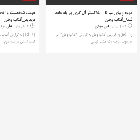
یووه زیبای مو تا – خاکستر آل گری بر باد داده
قوت، شخصیت و اتحا
شد!_آفتاب وطن
دیدید_آفتاب وطن
2 سال پیش
علی مردی
2 سال پیش
علی مرد
[ad_1] به گزارش آفتاب وطن به گزارش “افتاب وطن”، در
[ad_1] به گزارش آفت
چارچوب مرحله یک هشتم نهایی
است تیمش در نیمه دوم