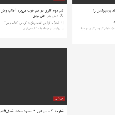
د پرسپولیس را
تیم دوم گاری دو هم خوب می‌برد_آفتاب وطن
2 سال پیش
علی مردی
ی
[ad_1] به گزارش آفتاب وطن به گزارش “افتاب وطن”،
اب وطن خوان کارلوس گاری دو معتقد
پرسپولیس در مرحله یک شانزدهم نهایی
ورزشی
شارجه 3 – سپاهان 1: صعود سخت شد!_آفتا