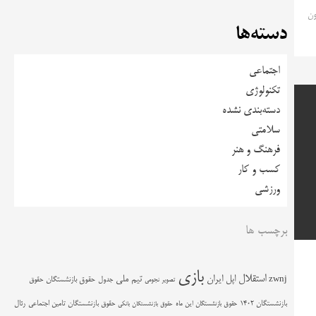
ون
دسته‌ها
اجتماعی
تکنولوژی
دسته‌بندی نشده
سلامتی
فرهنگ و هنر
کسب و کار
ورزشی
برچسب ها
بازی
استقلال
اپل
ایران
تیم ملی
zwnj
جدول
حقوق بازنشستگان
حقوق
تصویر نجومی
حقوق بازنشستگان تامین اجتماعی
رئال
بازنشستگان 1402
حقوق بازنشستگان این ماه
حقوق بازنشستگان بانکی