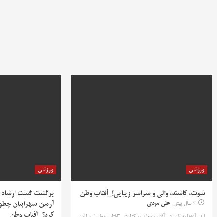
ورزشی
ورزشی
شوت، کاشته، والی و سراسر زیبایی!_آفتاب وطن
برگشت گشت ارشاد ب
2 سال پیش
علی مردی
آرمین سهرابیان چطور
کرد؟_آفتاب وطن
[ad_1] به گزارش آفتاب وطن به گزارش “افتاب وطن”، با اغاز