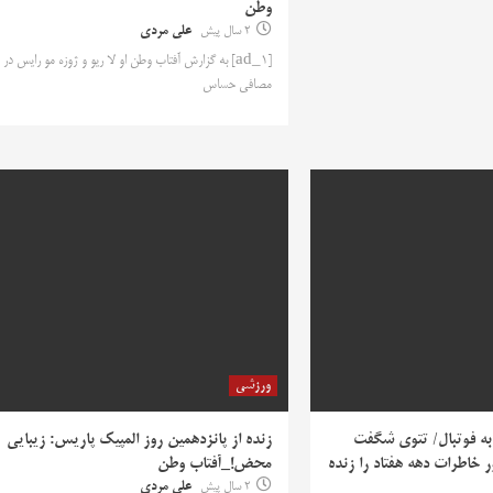
وطن
2 سال پیش
علی مردی
[ad_1] به گزارش آفتاب وطن او لا ریو و ژوزه مو رایس در
مصافی حساس
ورزشی
ه فوتبال/ تتوی شگفت
زنده از پانزدهمین روز المپیک پاریس: زیبایی
 خاطرات دهه هفتاد را زنده
محض!_آفتاب وطن
2 سال پیش
علی مردی