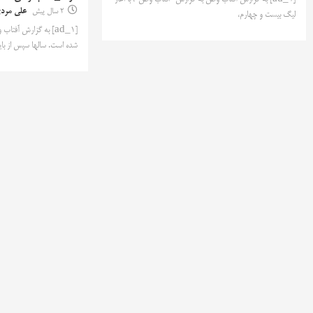
2 سال پیش
علی مرد
لیگ بیست و چهارم،
[ad_1] به گزارش آفت
شده است. سالها سپس از بای