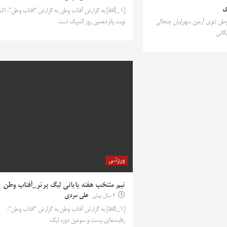
ی
[ad_1] به گزارش آفتاب وطن به گزارش “افتاب وطن”، اکن
اب وطن تتوی آرمین سهرابیان جنجالی
نوبت پانزدهمین روز المپیک است
گانی
ورزشی
تیم منتخب هفته پایانی لیگ برتر_آفتاب وطن
2 سال پیش
علی مردی
[ad_1] به گزارش آفتاب وطن به گزارش “افتاب وطن”،
رقابت‌های بیست و سومین دوره لیگ