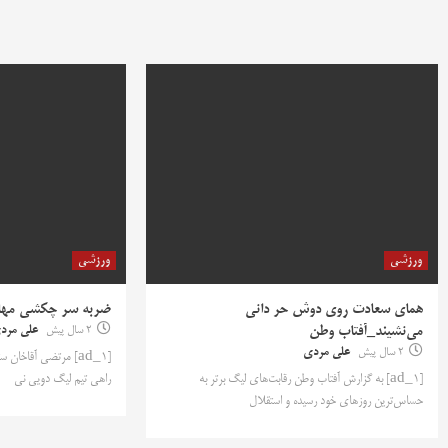
ورزشی
ورزشی
همای سعادت روی دوش حر دانی
ضربه سر چکشی مهاج
می‌نشیند_آفتاب وطن
2 سال پیش
علی مرد
2 سال پیش
علی مردی
[ad_1] مرتضی آقاخان
[ad_1] به گزارش آفتاب وطن رقابت‌های لیگ برتر به
راهی تیم لیگ دویی نی
حساس‌ترین روزهای خود رسیده و استقلال