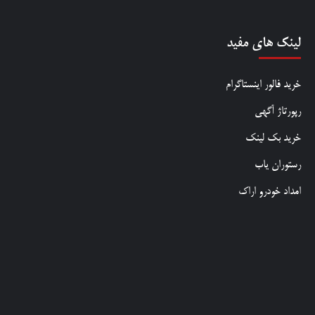
لینک های مفید
خرید فالور اینستاگرام
رپورتاژ آگهی
خرید بک لینک
رستوران یاب
امداد خودرو اراک