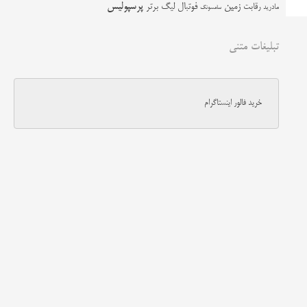
زمین
پرسپولیس
رقابت
فوتبال
لیگ برتر
مادرید
سامسونگ
تبلیغات متنی
خرید فالور اینستاگرام