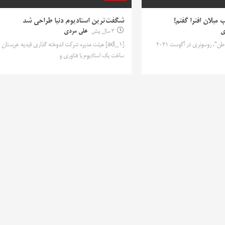
میلان افترا گفتم!
شگفت‌ترین استادیوم دنیا طراحی شد
ی
3 سال پیش
علی مردی
[ad_1] به نقل از “افتاب وطن”، روسونری در آگوست 2021
[ad_1] هیئت مدیره شرکت اندوخته گذاری قیدیه عربستان ا
ساخت یک استادیوم با فناوری و