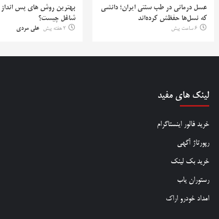
عسل درمانی در طب سنتی ایران؛ دانشی
بهترین روش‌ های پس‌ انداز ب
که نسل‌ها حفظش کرده‌اند
شاغل چیست؟
6 ساعت پیش
2 هفته پیش
علی مردی
لینک های مفید
خرید فالور اینستاگرام
رپورتاژ آگهی
خرید بک لینک
رستوران یاب
امداد خودرو اراک