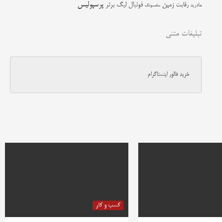
زمین
پرسپولیس
رقابت
فوتبال
لیگ برتر
مادرید
سامسونگ
تبلیغات متنی
خرید فالور اینستاگرام
کسب و کار