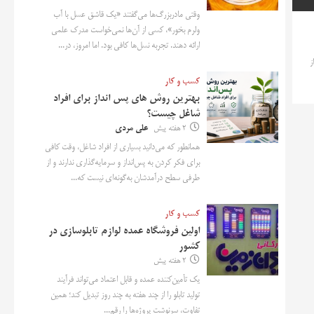
وقتی مادربزرگ‌ها می‌گفتند «یک قاشق عسل با آب
ولرم بخور»، کسی از آن‌ها نمی‌خواست مدرک علمی
ارائه دهند. تجربه نسل‌ها کافی بود. اما امروز، در...
ز
کسب و کار
بهترین روش‌ های پس‌ انداز برای افراد
شاغل چیست؟
2 هفته پیش
علی مردی
همانطور که می‌دانید بسیاری از افراد شاغل، وقت کافی
برای فکر کردن به پس‌انداز و سرمایه‌گذاری ندارند و از
طرفی سطح درآمدشان به‌گونه‌ای نیست که...
کسب و کار
اولین فروشگاه عمده لوازم تابلوسازی در
کشور
2 هفته پیش
یک تأمین‌کننده عمده و قابل اعتماد می‌تواند فرآیند
تولید تابلو را از چند هفته به چند روز تبدیل کند؛ همین
تفاوت، سرنوشت پروژه‌ها را رقم...