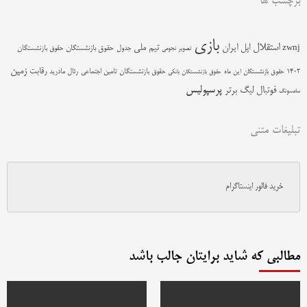
برچسب ها
بازی
استقلال
اپل
ایران
تیم ملی
zwnj
جدول
حقوق بازنشستگان
حقوق بازنشستگان
تصویر نجومی
زمین
رقابت
حقوق بازنشستگان تامین اجتماعی
رئال مادرید
1402
حقوق بازنشستگان این ماه
حقوق بازنشستگان بانکی
پرسپولیس
فوتبال
لیگ برتر
سامسونگ
تبلیغات متنی
خرید فالور اینستاگرام
مطالبی که شاید برایتان جالب باشد