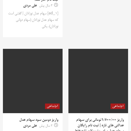
ثبت نام اغاز شد!
2 سال پیش
علی مردی
[ad_1] سهام عدل نوزادان | گفتنی است
که سهام عدل نوزادان (سهام دولتی
نوزادان)، یکی
اجتماعی
اجتماعی
واریز 1/500/00تومانی برای سهام
واریز دومین سود سهام عدل
عدالتی های تازه | ثبت نام رایگان
2 سال پیش
علی مردی