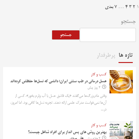
فحه‌بندی
1
2
3
4
…
7
بعدی
وشته‌ها
جستجو
جستجو
تازه ها
پرطرفدار
کسب و کار
عسل درمانی در طب سنتی ایران؛ دانشی که نسل‌ها حفظش کرده‌اند
2 روز پیش
وقتی مادربزرگ‌ها می‌گفتند «یک قاشق عسل با آب ولرم بخور»، کسی از
آن‌ها نمی‌خواست مدرک علمی ارائه دهند. تجربه نسل‌ها کافی بود. اما امروز،
در...
کسب و کار
بهترین روش‌ های پس‌ انداز برای افراد شاغل چیست؟
2 هفته پیش
علی مردی