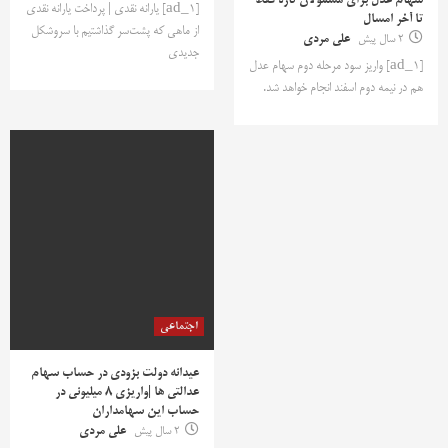
سهام عدل برای مشمولان تازه فقط
[ad_1] یارانه نقدی | پرداخت یارانه نقدی
تا آخر امسال
از ماهی که پشت‌سر گذاشتیم با سروشکل
2 سال پیش
علی مردی
جدیدی
[ad_1] واریز سود مرحله دوم سهام عدل
هم در نیمه دوم اسفند انجام خواهد شد.
اجتماعی
عیدانه دولت بزودی در حساب سهام
عدالتی ها |واریزی 8 میلیونی در
حساب این سهامداران
2 سال پیش
علی مردی