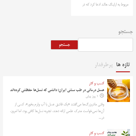
مربوط به ارلینگ هالند ادعا کرد که در
جستجو
جستجو
تازه ها
پرطرفدار
کسب و کار
عسل درمانی در طب سنتی ایران؛ دانشی که نسل‌ها حفظش کرده‌اند
1 روز پیش
وقتی مادربزرگ‌ها می‌گفتند «یک قاشق عسل با آب ولرم بخور»، کسی از
آن‌ها نمی‌خواست مدرک علمی ارائه دهند. تجربه نسل‌ها کافی بود. اما امروز،
در...
کسب و کار