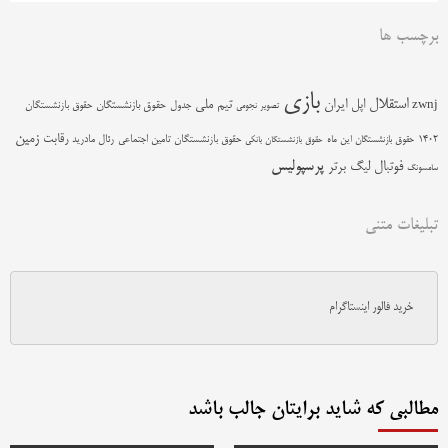
برچسب ها
بازی
استقلال
اپل
ایران
تیم ملی
zwnj
جدول
حقوق بازنشستگان
حقوق بازنشستگان
تصویر نجومی
زمین
رقابت
حقوق بازنشستگان تامین اجتماعی
رئال مادرید
1402
حقوق بازنشستگان این ماه
حقوق بازنشستگان بانکی
پرسپولیس
فوتبال
لیگ برتر
سامسونگ
تبلیغات متنی
خرید فالور اینستاگرام
مطالبی که شاید برایتان جالب باشد