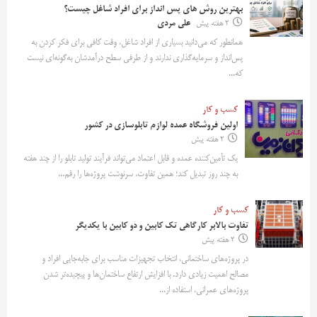
بهترین روش‌ های پس‌ انداز برای افراد شاغل چیست؟
2 هفته پیش
علی مردی
همانطور که می‌دانید بسیاری از افراد شاغل، وقت کافی برای فکر کردن به
پس‌انداز و سرمایه‌گذاری ندارند و از طرفی سطح درآمدشان به‌گونه‌ای نیست
که...
کسب و کار
اولین فروشگاه عمده لوازم تابلوسازی در کشور
2 هفته پیش
یک تأمین‌کننده عمده و قابل اعتماد می‌تواند فرآیند تولید تابلو را از چند هفته
به چند روز تبدیل کند؛ همین تفاوت، سرنوشت پروژه‌ها را رقم...
کسب و کار
تفاوت بالابر کارگاهی تک کابین و دو کابین با یکدیگر
2 هفته پیش
در پروژه‌های ساختمانی، انتخاب تجهیزات مناسب برای جابه‌جایی افراد و
مصالح اهمیت زیادی دارد. با افزایش ارتفاع ساختمان‌ها و پیچیده‌تر شدن
پروژه‌های عمرانی، استفاده از...