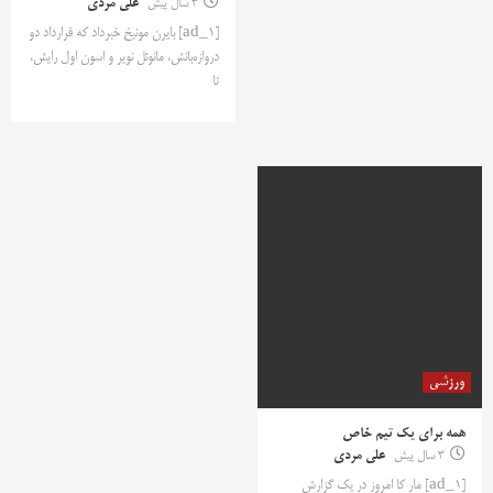
3 سال پیش
علی مردی
[ad_1] بایرن مونیخ خبرداد که قرارداد دو
دروازه‌بانش، مانوئل نویر و اسون اول رایش،
تا
ورزشی
همه برای یک تیم خاص
3 سال پیش
علی مردی
[ad_1] مار کا امروز در یک گزارش