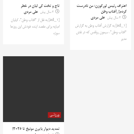
اعتراف رئیس لورکوزن: من نادرست
تاج و تخت کی لیان در خطر
کردم!_آفتاب وطن
2 سال پیش
علی مردی
2 سال پیش
علی مردی
[ad_1] به نقل از “افتاب وطن”، کیلیان
[ad_1] به گزارش آفتاب وطن به گزارش
امباپه برای مقصد اینده خودش این روزها
“افتاب وطن”، سیمون رولفس که در نقش
سوژه
مدیر
ورزشی
تمدید دیوار بایرن مونیخ تا 2025!