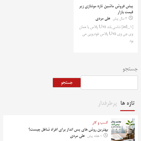
پیش فروش ماشین تازه مونتاژی زیر
قیمت بازار
3 سال پیش
علی مردی
[ad_1] شاسی بلند U75 پلاس یا همان
وی جی وی U75 پلاس خودرویی می
بود
جستجو
جستجو
تازه ها
پرطرفدار
کسب و کار
بهترین روش‌ های پس‌ انداز برای افراد شاغل چیست؟
1 هفته پیش
علی مردی