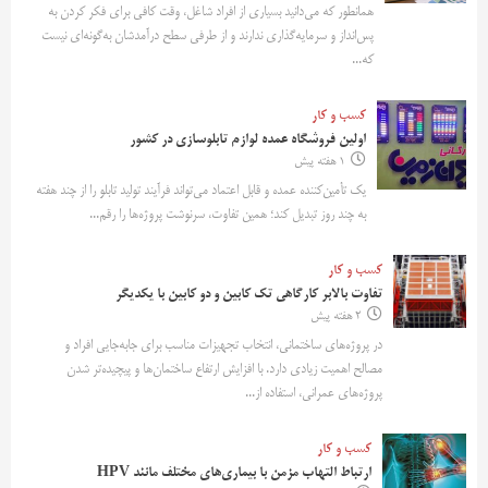
همانطور که می‌دانید بسیاری از افراد شاغل، وقت کافی برای فکر کردن به
پس‌انداز و سرمایه‌گذاری ندارند و از طرفی سطح درآمدشان به‌گونه‌ای نیست
که...
کسب و کار
اولین فروشگاه عمده لوازم تابلوسازی در کشور
1 هفته پیش
یک تأمین‌کننده عمده و قابل اعتماد می‌تواند فرآیند تولید تابلو را از چند هفته
به چند روز تبدیل کند؛ همین تفاوت، سرنوشت پروژه‌ها را رقم...
کسب و کار
تفاوت بالابر کارگاهی تک کابین و دو کابین با یکدیگر
2 هفته پیش
در پروژه‌های ساختمانی، انتخاب تجهیزات مناسب برای جابه‌جایی افراد و
مصالح اهمیت زیادی دارد. با افزایش ارتفاع ساختمان‌ها و پیچیده‌تر شدن
پروژه‌های عمرانی، استفاده از...
کسب و کار
ارتباط التهاب مزمن با بیماری‌های مختلف مانند HPV