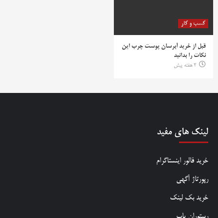
کسب و کار
قبل از خرید آبرسان پوست چرب این
نکات را بدانید
2 هفته پیش
لینک های مفید
خرید فالور اینستاگرام
رپورتاژ آگهی
خرید بک لینک
رستوران یاب