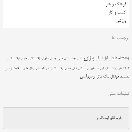
فرهنگ و هنر
کسب و کار
ورزشی
برچسب ها
بازی
استقلال
اپل
ایران
تیم ملی
zwnj
جدول
حقوق بازنشستگان
حقوق بازنشستگان
تصویر نجومی
زمین
رقابت
حقوق بازنشستگان تامین اجتماعی
رئال مادرید
1402
حقوق بازنشستگان این ماه
حقوق بازنشستگان بانکی
پرسپولیس
فوتبال
لیگ برتر
سامسونگ
تبلیغات متنی
خرید فالور اینستاگرام