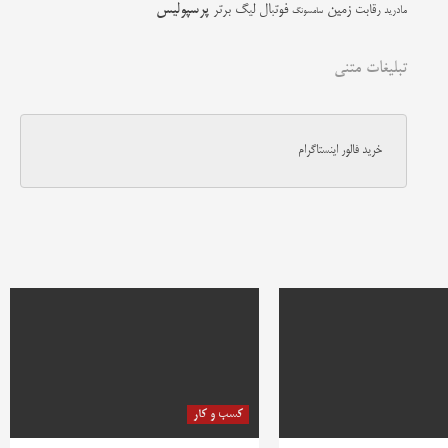
زمین
پرسپولیس
رقابت
فوتبال
لیگ برتر
مادرید
سامسونگ
تبلیغات متنی
خرید فالور اینستاگرام
کسب و کار