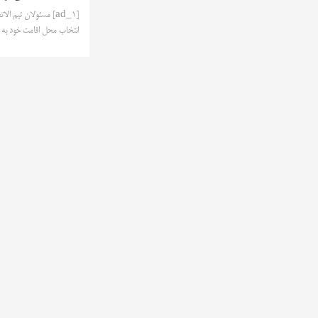
[ad_1] مسئولان تیم ا
انتخاب محل اقامت خود به د