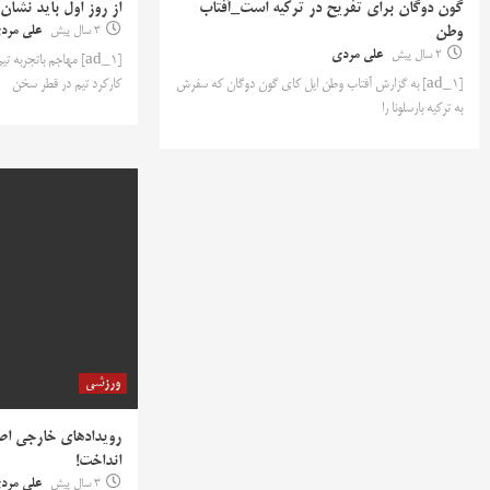
گون دوگان برای تفریح در ترکیه است_آفتاب
از روز اول باید نشان
وطن
3 سال پیش
علی مرد
2 سال پیش
علی مردی
[ad_1] مهاجم باتجربه
[ad_1] به گزارش آفتاب وطن ایل کای گون دوگان که سفرش
کارکرد تیم در قطر سخن
به ترکیه بارسلونا را
ورزشی
رویدادهای خارجی اصف
انداخت!
3 سال پیش
علی مرد