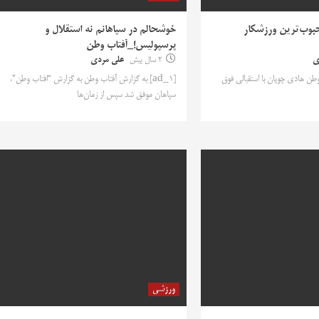
حبوب‌ترین ورزشکار
خوشحالم در سپاهانم نه استقلال و
پرسپولیس!_آفتاب وطن
ی
2 سال پیش
علی مردی
اب وطن هادی چوپان با استقبالی فوق
[ad_1] به گزارش آفتاب وطن به گزارش “افتاب وطن”،
سپاهان موفق شد سپس از زمان‌ها
ورزشی