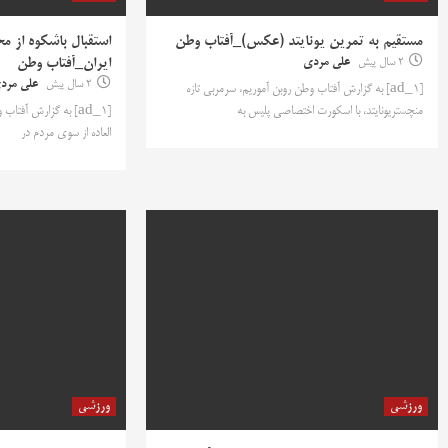
مستقیم به تمرین یونایتد (عکس)_آفتاب وطن
استقبال باشکوه از م
2 سال پیش
علی مردی
ایران_آفتاب وطن
2 سال پیش
علی مرد
[ad_1] به گزارش آفتاب وطن روبن آموریم، سرمربی تازه
منچستریونایتد، با اسکورت اختصاصی پلیس به
[ad_1] به گزارش آفت
العاده از سوی مردم در
ورزشی
ورزشی