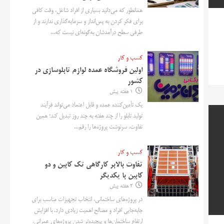
همانطور که می‌دانید بسیاری از افراد شاغل، وقت کافی
برای فکر کردن به پس‌انداز و سرمایه‌گذاری ندارند و از
طرفی سطح درآمدشان به‌گونه‌ای نیست که...
کسب و کار
اولین فروشگاه عمده لوازم تابلوسازی در
کشور
1 هفته پیش
یک تأمین‌کننده عمده و قابل اعتماد می‌تواند فرآیند
تولید تابلو را از چند هفته به چند روز تبدیل کند؛ همین
تفاوت، سرنوشت پروژه‌ها را رقم...
کسب و کار
تفاوت بالابر کارگاهی تک کابین و دو
کابین با یکدیگر
2 هفته پیش
در پروژه‌های ساختمانی، انتخاب تجهیزات مناسب برای
جابه‌جایی افراد و مصالح اهمیت زیادی دارد. با افزایش
ارتفاع ساختمان‌ها و پیچیده‌تر شدن پروژه‌های عمرانی،