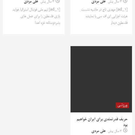
3 سال پیش
علی مردی
3 سال پیش
علی مردی
[ad_1] مهدی تاج در حاشیه نشست
[ad_1] تیم ملی فوتبال استرالیا عواید
هیئت اجرایی ای اف سی با نماینده
بازی فلسطین را برای عمل های
فلسطین دیدار
بشردوستانه غزه اهدا
ورزشی
حریف قدرتمندی برای ایران خواهیم
بود
3 سال پیش
علی مردی