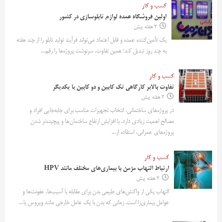
کسب و کار
اولین فروشگاه عمده لوازم تابلوسازی در کشور
2 هفته پیش
یک تأمین‌کننده عمده و قابل اعتماد می‌تواند فرآیند تولید تابلو را از چند هفته
به چند روز تبدیل کند؛ همین تفاوت، سرنوشت پروژه‌ها را رقم...
کسب و کار
تفاوت بالابر کارگاهی تک کابین و دو کابین با یکدیگر
2 هفته پیش
در پروژه‌های ساختمانی، انتخاب تجهیزات مناسب برای جابه‌جایی افراد و
مصالح اهمیت زیادی دارد. با افزایش ارتفاع ساختمان‌ها و پیچیده‌تر شدن
پروژه‌های عمرانی، استفاده از...
کسب و کار
ارتباط التهاب مزمن با بیماری‌های مختلف مانند HPV
2 هفته پیش
التهاب یکی از واکنش‌های طبیعی بدن برای مقابله با آسیب‌ها، عفونت‌ها و
عوامل بیماری‌زا است. زمانی که بدن با یک عامل خارجی مانند ویروس یا...