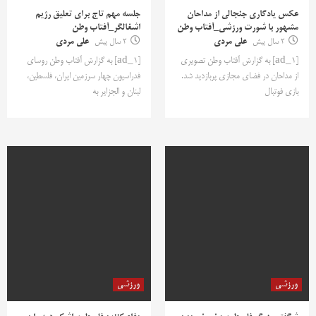
عکس یادگاری جنجالی از مداحان
جلسه مهم تاج برای تعلیق رژیم
مشهور با شورت ورزشی_آفتاب وطن
اشغالگر_آفتاب وطن
2 سال پیش
علی مردی
2 سال پیش
علی مردی
[ad_1] به گزارش آفتاب وطن تصویری
[ad_1] به گزارش آفتاب وطن روسای
از مداحان در فضای مجازی پربازدید شد.
فدراسیون چهار سرزمین ایران، فلسطین،
بازی فوتبال
لبنان و الجزایر به
ورزشی
ورزشی