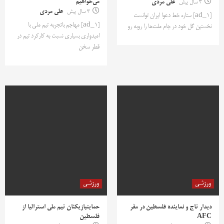
می‌خواهیم
3 سال پیش
علی مردی
3 سال پیش
علی مردی
[ad_1] ستاره خط دعوا ایران توانست
[ad_1] مهاجم باتجربه تیم ملی با
نخستین گل خود در جام ملت‌ها را روبه رو
امیدواری بسیاری نسبت به کارکرد تیم در
قطر سخن
ورزشی
ورزشی
دیدار تاج و نماینده فلسطین در مقر
حمایتبازیکنان تیم ملی استرالیا از
AFC
فلسطین