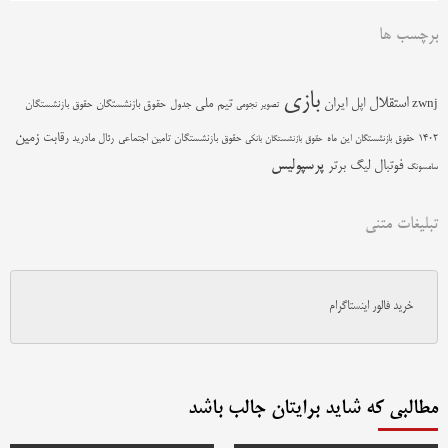
برچسب ها
بازی
استقلال
اپل
ایران
تیم ملی
zwnj
جدول
حقوق بازنشستگان
حقوق بازنشستگان
تصویر نجومی
زمین
رقابت
حقوق بازنشستگان تامین اجتماعی
رئال مادرید
1402
حقوق بازنشستگان این ماه
حقوق بازنشستگان بانکی
پرسپولیس
فوتبال
لیگ برتر
سامسونگ
تبلیغات متنی
خرید فالور اینستاگرام
مطالبی که شاید برایتان جالب باشد