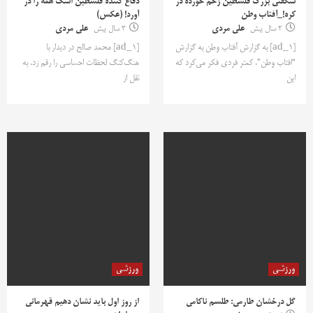
شگفتی بزرگ فلسطین زخم خورده در
دفاع کننده فلسطین اشک همه را در
کره!_آفتاب وطن
آورد! (عکس)
2 سال پیش
علی مردی
3 سال پیش
علی مردی
[ad_1] به گزارش آفتاب وطن به گزارش
[ad_1] محمد صالح در دیدار با
“افتاب وطن”، کمتر فردی فکر می‌کرد که
هنگ‌کنگ لحظات احساسی را رقم زد. به
این
نقل از
ورزشی
ورزشی
گل درخشان طارمی: طلسم ناکامی
از روز اول باید نشان دهیم قهرمانی