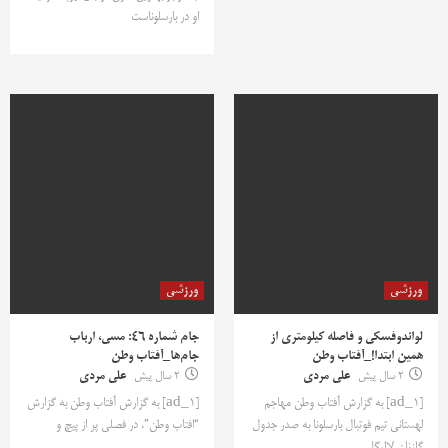
او در بارسلوناست
ورزشی
ورزشی
لواندوفسکی و فاصله کیلومتری از
جام شماره ۴۶: مسی، ارباب
همین ابتدا!_آفتاب وطن
جام‌ها_آفتاب وطن
2 سال پیش
علی مردی
2 سال پیش
علی مردی
[ad_1] به گزارش آفتاب وطن مهاجم
[ad_1] به گزارش آفتاب وطن به گزارش
لهستانی تیم فوتبال بارسلونا به صدر جدول
“افتاب وطن”، در فصلی پر از پیچ و
گلزنان لالیگا