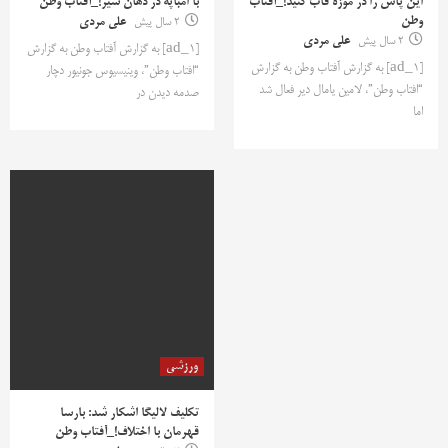
این پاس را در موزه قاب کنید!_آفتاب
با امباپه در دهان شیر!_آفتاب وطن
وطن
2 سال پیش
علی مردی
2 سال پیش
علی مردی
[ad_1] به گزارش آفتاب وطن به گزارش
[ad_1] به گزارش آفتاب وطن به گزارش
“افتاب وطن”، وینیسیوس جونیور دچار
“افتاب وطن”، لامین یامال دیر فعال شد
صدمه دیدن در
اما
ورزشی
تکلیف لالیگا اشکار شد: بارسا
قهرمان با اختلاف!_آفتاب وطن