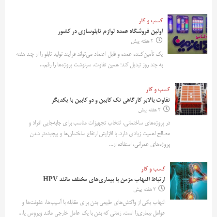
کسب و کار
اولین فروشگاه عمده لوازم تابلوسازی در کشور
2 هفته پیش
یک تأمین‌کننده عمده و قابل اعتماد می‌تواند فرآیند تولید تابلو را از چند هفته
به چند روز تبدیل کند؛ همین تفاوت، سرنوشت پروژه‌ها را رقم...
کسب و کار
تفاوت بالابر کارگاهی تک کابین و دو کابین با یکدیگر
2 هفته پیش
در پروژه‌های ساختمانی، انتخاب تجهیزات مناسب برای جابه‌جایی افراد و
مصالح اهمیت زیادی دارد. با افزایش ارتفاع ساختمان‌ها و پیچیده‌تر شدن
پروژه‌های عمرانی، استفاده از...
کسب و کار
ارتباط التهاب مزمن با بیماری‌های مختلف مانند HPV
2 هفته پیش
التهاب یکی از واکنش‌های طبیعی بدن برای مقابله با آسیب‌ها، عفونت‌ها و
عوامل بیماری‌زا است. زمانی که بدن با یک عامل خارجی مانند ویروس یا...