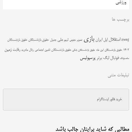
ورزشی
برچسب ها
بازی
استقلال
اپل
ایران
تیم ملی
zwnj
جدول
حقوق بازنشستگان
حقوق بازنشستگان
تصویر نجومی
زمین
رقابت
حقوق بازنشستگان تامین اجتماعی
رئال مادرید
1402
حقوق بازنشستگان این ماه
حقوق بازنشستگان بانکی
پرسپولیس
فوتبال
لیگ برتر
سامسونگ
تبلیغات متنی
خرید فالور اینستاگرام
مطالبی که شاید برایتان جالب باشد