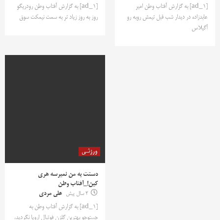
[ad_1] به گزارش آفتاب وطن امیر
[ad_1] به گزارش آفتاب وطن رودریگو
عابدزاده در دیدار شب قبل تیمش روبه رو
روز به روز زیاد تر به سمت نیمکت سوق
آگیلاس
ورزشی
دستت به من نمیرسه هری
کین!_آفتاب وطن
2 سال پیش
علی مردی
[ad_1] به گزارش آفتاب وطن به
جستوجو بهترین گلزن فوتبال اروپا نگردید،