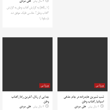
2 سال پیش
علی مردی
[ad_1] به گزارش آفتاب وطن به گزارش
“افتاب وطن”، هانسی فلیک موفق شد
بارسلونا را
ورزشی
ورزشی
شب شیرین عابدزاده در جام حذفی
جدایی از رئال، آخرین راه!_آفتاب
اسپانیا_آفتاب وطن
وطن
2 سال پیش
علی مردی
2 سال پیش
علی مردی