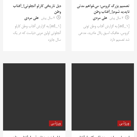
تصمیم بزرگ کروس: می‌خواهم مدتی
دبل تاریخی کارلو آنجلوتی!_آفتاب
ناپدید شوم!_آفتاب وطن
وطن
2 سال پیش
علی مردی
2 سال پیش
علی مردی
[ad_1] به گزارش آفتاب وطن تونی
[ad_1] به گزارش آفتاب وطن کارلو
کروس، هافبک اسبق رئال مادرید، مدعی
آنجلوتی اولین مربی دنیاست که در یک
شد تصمیم دارد
سال جایزه
ورزشی
ورزشی