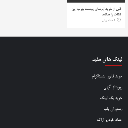
قبل از خرید آبرسان پوست چرب این
نکات را بدانید
2 هفته پیش
لینک های مفید
خرید فالور اینستاگرام
رپورتاژ آگهی
خرید بک لینک
رستوران یاب
امداد خودرو اراک