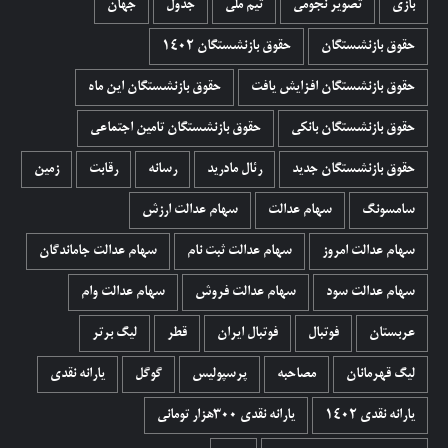
بازی
تصویر نجومی
تیم ملی
جدول
جهان
حقوق بازنشستگان
حقوق بازنشستگان 1402
حقوق بازنشستگان افزایش یافت
حقوق بازنشستگان این ماه
حقوق بازنشستگان بانکی
حقوق بازنشستگان تامین اجتماعی
حقوق بازنشستگان جدید
رئال مادرید
رسانه
رقابت
زمین
سامسونگ
سهام عدالت
سهام عدالت ارزش
سهام عدالت امروز
سهام عدالت ثبت نام
سهام عدالت جاماندگان
سهام عدالت سود
سهام عدالت فروش
سهام عدالت وام
عربستان
فوتبال
فوتبال ایران
قطر
لیگ برتر
لیگ قهرمانان
مصاحبه
پرسپولیس
گوگل
یارانه نقدی
یارانه نقدی 1402
یارانه نقدی ۳۰۰هزار تومانی