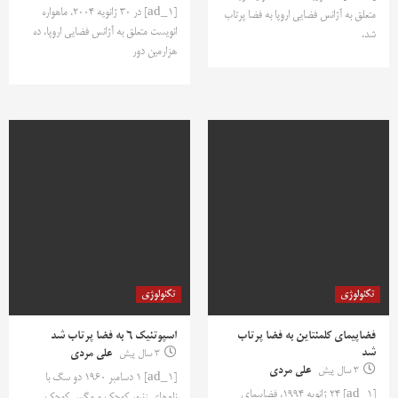
[ad_1] در 30 ژانویه 2004، ماهواره
متعلق به آژانس فضایی اروپا به فضا پرتاب
انویست متعلق به آژانس فضایی اروپا، ده
شد.
هزارمین دور
تکنولوژی
تکنولوژی
فضاپیمای کلمنتاین به فضا پرتاب
اسپوتنیک 6 به فضا پرتاب شد
شد
3 سال پیش
علی مردی
3 سال پیش
علی مردی
[ad_1] 1 دسامبر 1960 دو سگ با
[ad_1] 24 ژانویه 1994، فضاپیمای
نام‌های زنبور کوچک و مگس کوچک