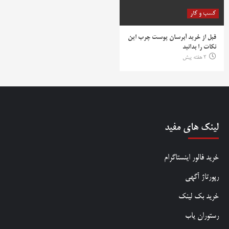
کسب و کار
قبل از خرید آبرسان پوست چرب این
نکات را بدانید
2 هفته پیش
لینک های مفید
خرید فالور اینستاگرام
رپورتاژ آگهی
خرید بک لینک
رستوران یاب