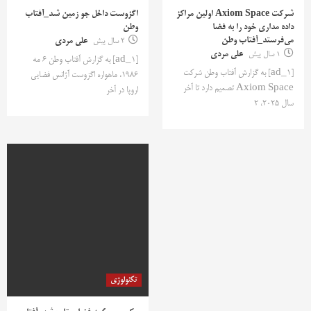
شرکت Axiom Space اولین مراکز
اگزوست داخل جو زمین شد_آفتاب
داده مداری خود را به فضا
وطن
می‌فرستد_آفتاب وطن
2 سال پیش
علی مردی
1 سال پیش
علی مردی
[ad_1] به گزارش آفتاب وطن 6 مه
[ad_1] به گزارش آفتاب وطن شرکت
1986، ماهواره اگزوست آژانس فضایی
Axiom Space تصمیم دارد تا آخر
اروپا در آخر
سال 2025، 2
تکنولوژی