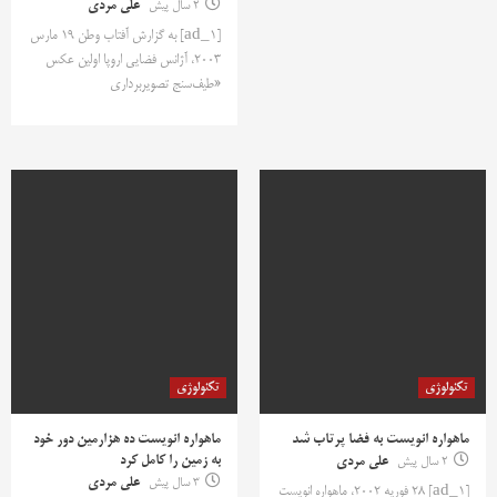
2 سال پیش
علی مردی
[ad_1] به گزارش آفتاب وطن 19 مارس
2003، آژانس فضایی اروپا اولین عکس
«طیف‌سنج تصویربرداری
تکنولوژی
تکنولوژی
ماهواره انویست به فضا پرتاب شد
ماهواره انویست ده هزارمین دور خود
به زمین را کامل کرد
2 سال پیش
علی مردی
3 سال پیش
علی مردی
[ad_1] 28 فوریه 2002، ماهواره انویست