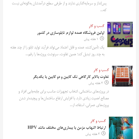
پس‌انداز و سرمایه‌گذاری ندارند و از طرفی سطح درآمدشان به‌گونه‌ای نیست
که...
کسب و کار
اولین فروشگاه عمده لوازم تابلوسازی در کشور
1 هفته پیش
یک تأمین‌کننده عمده و قابل اعتماد می‌تواند فرآیند تولید تابلو را از چند هفته
به چند روز تبدیل کند؛ همین تفاوت، سرنوشت پروژه‌ها را رقم...
کسب و کار
تفاوت بالابر کارگاهی تک کابین و دو کابین با یکدیگر
2 هفته پیش
در پروژه‌های ساختمانی، انتخاب تجهیزات مناسب برای جابه‌جایی افراد و
مصالح اهمیت زیادی دارد. با افزایش ارتفاع ساختمان‌ها و پیچیده‌تر شدن
پروژه‌های عمرانی، استفاده از...
کسب و کار
ارتباط التهاب مزمن با بیماری‌های مختلف مانند HPV
2 هفته پیش