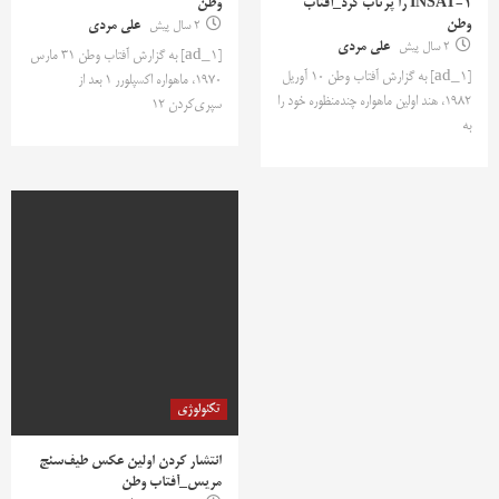
INSAT-1 را پرتاب کرد_آفتاب
وطن
وطن
2 سال پیش
علی مردی
2 سال پیش
علی مردی
[ad_1] به گزارش آفتاب وطن 31 مارس
[ad_1] به گزارش آفتاب وطن 10 آوریل
1970، ماهواره اکسپلورر 1 بعد از
1982، هند اولین ماهواره چندمنظوره خود را
سپری‌کردن 12
به
تکنولوژی
انتشار کردن اولین عکس طیف‌سنج
مریس_آفتاب وطن