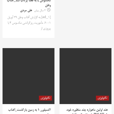
مکسوس 4 به فضا پرتاب شد_آفتاب
وطن
2 سال پیش
علی مردی
[ad_1] به گزارش آفتاب وطن 29 آوریل
2001، مأموریت ریزگرانشی مکسوس 4 با
پیروزی از
تکنولوژی
تکنولوژی
هند اولین ماهواره چند منظوره خود،
اکسپلورر 1 به زمین بازگشت_آفتاب