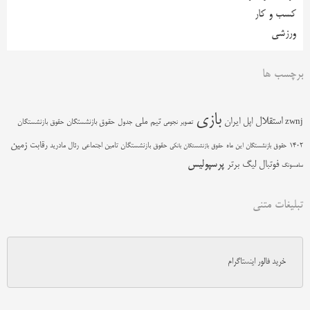
کسب و کار
ورزشی
برچسب ها
بازی
استقلال
اپل
ایران
تیم ملی
zwnj
جدول
حقوق بازنشستگان
حقوق بازنشستگان
تصویر نجومی
زمین
رقابت
حقوق بازنشستگان تامین اجتماعی
رئال مادرید
1402
حقوق بازنشستگان این ماه
حقوق بازنشستگان بانکی
پرسپولیس
فوتبال
لیگ برتر
سامسونگ
تبلیغات متنی
خرید فالور اینستاگرام