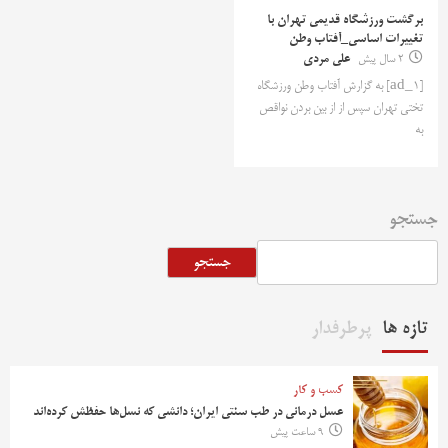
برگشت ورزشگاه قدیمی تهران با
تغییرات اساسی_آفتاب وطن
2 سال پیش
علی مردی
[ad_1] به گزارش آفتاب وطن ورزشگاه
تختی تهران سپس از از بین بردن نواقص
به
جستجو
جستجو
تازه ها
پرطرفدار
کسب و کار
عسل درمانی در طب سنتی ایران؛ دانشی که نسل‌ها حفظش کرده‌اند
9 ساعت پیش