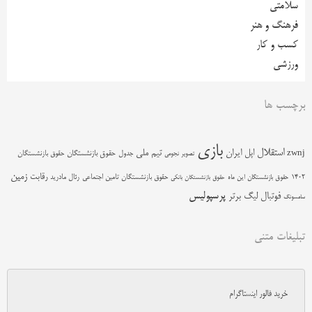
سلامتی
فرهنگ و هنر
کسب و کار
ورزشی
برچسب ها
بازی
استقلال
اپل
ایران
تیم ملی
zwnj
جدول
حقوق بازنشستگان
حقوق بازنشستگان
تصویر نجومی
زمین
رقابت
حقوق بازنشستگان تامین اجتماعی
رئال مادرید
1402
حقوق بازنشستگان این ماه
حقوق بازنشستگان بانکی
پرسپولیس
فوتبال
لیگ برتر
سامسونگ
تبلیغات متنی
خرید فالور اینستاگرام