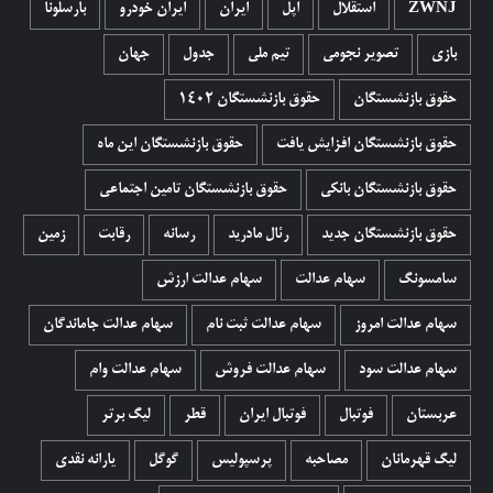
ZWNJ
استقلال
اپل
ایران
ایران خودرو
بارسلونا
بازی
تصویر نجومی
تیم ملی
جدول
جهان
حقوق بازنشستگان
حقوق بازنشستگان 1402
حقوق بازنشستگان افزایش یافت
حقوق بازنشستگان این ماه
حقوق بازنشستگان بانکی
حقوق بازنشستگان تامین اجتماعی
حقوق بازنشستگان جدید
رئال مادرید
رسانه
رقابت
زمین
سامسونگ
سهام عدالت
سهام عدالت ارزش
سهام عدالت امروز
سهام عدالت ثبت نام
سهام عدالت جاماندگان
سهام عدالت سود
سهام عدالت فروش
سهام عدالت وام
عربستان
فوتبال
فوتبال ایران
قطر
لیگ برتر
لیگ قهرمانان
مصاحبه
پرسپولیس
گوگل
یارانه نقدی