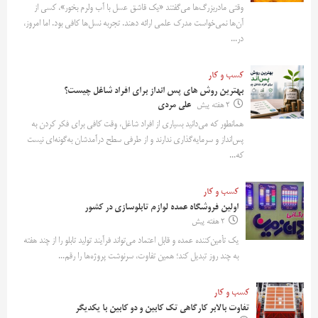
وقتی مادربزرگ‌ها می‌گفتند «یک قاشق عسل با آب ولرم بخور»، کسی از
آن‌ها نمی‌خواست مدرک علمی ارائه دهند. تجربه نسل‌ها کافی بود. اما امروز،
در...
کسب و کار
بهترین روش‌ های پس‌ انداز برای افراد شاغل چیست؟
2 هفته پیش
علی مردی
همانطور که می‌دانید بسیاری از افراد شاغل، وقت کافی برای فکر کردن به
پس‌انداز و سرمایه‌گذاری ندارند و از طرفی سطح درآمدشان به‌گونه‌ای نیست
که...
کسب و کار
اولین فروشگاه عمده لوازم تابلوسازی در کشور
2 هفته پیش
یک تأمین‌کننده عمده و قابل اعتماد می‌تواند فرآیند تولید تابلو را از چند هفته
به چند روز تبدیل کند؛ همین تفاوت، سرنوشت پروژه‌ها را رقم...
کسب و کار
تفاوت بالابر کارگاهی تک کابین و دو کابین با یکدیگر