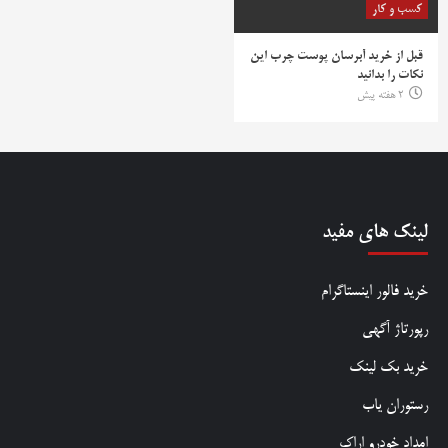
کسب و کار
قبل از خرید آبرسان پوست چرب این
نکات را بدانید
2 هفته پیش
لینک های مفید
خرید فالور اینستاگرام
رپورتاژ آگهی
خرید بک لینک
رستوران یاب
امداد خودرو اراک