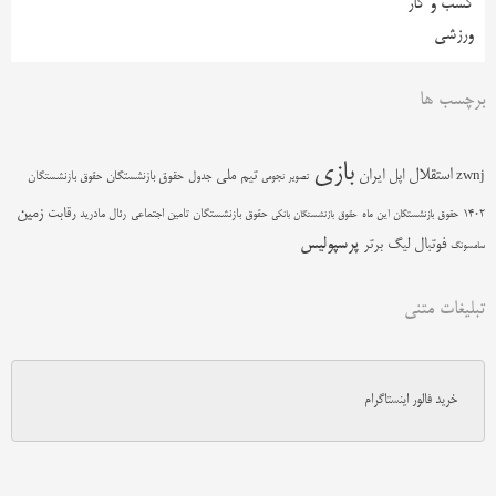
کسب و کار
ورزشی
برچسب ها
بازی
استقلال
اپل
ایران
تیم ملی
zwnj
جدول
حقوق بازنشستگان
حقوق بازنشستگان
تصویر نجومی
زمین
رقابت
حقوق بازنشستگان تامین اجتماعی
رئال مادرید
1402
حقوق بازنشستگان این ماه
حقوق بازنشستگان بانکی
پرسپولیس
فوتبال
لیگ برتر
سامسونگ
تبلیغات متنی
خرید فالور اینستاگرام