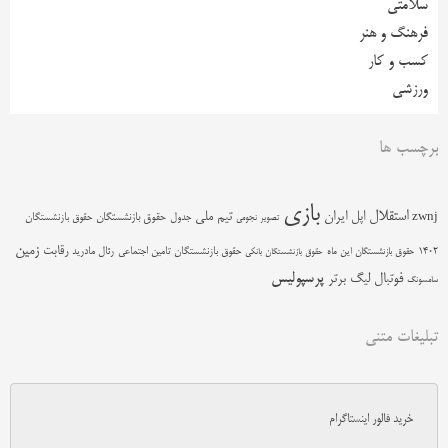
سلامتی
فرهنگ و هنر
کسب و کار
ورزشی
برچسب ها
بازی
استقلال
اپل
ایران
تیم ملی
zwnj
جدول
حقوق بازنشستگان
حقوق بازنشستگان
تصویر نجومی
زمین
رقابت
حقوق بازنشستگان تامین اجتماعی
رئال مادرید
1402
حقوق بازنشستگان این ماه
حقوق بازنشستگان بانکی
پرسپولیس
فوتبال
لیگ برتر
سامسونگ
تبلیغات متنی
خرید فالور اینستاگرام