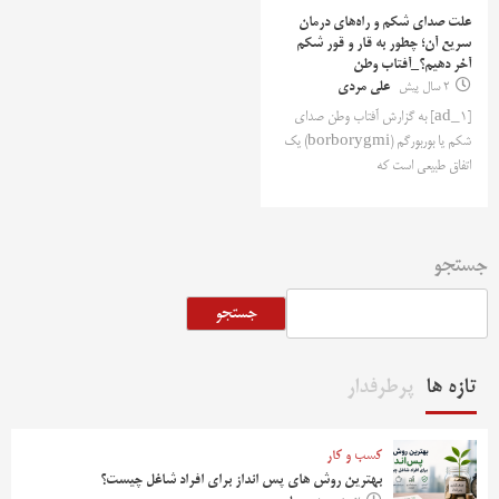
علت صدای شکم و راه‌های درمان
سریع آن؛ چطور به قار و قور شکم
آخر دهیم؟_آفتاب وطن
2 سال پیش
علی مردی
[ad_1] به گزارش آفتاب وطن صدای
شکم یا بوربورگم (borborygmi) یک
اتفاق طبیعی است که
جستجو
جستجو
تازه ها
پرطرفدار
کسب و کار
بهترین روش‌ های پس‌ انداز برای افراد شاغل چیست؟