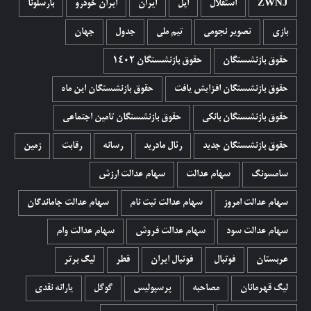
ZWNJ
استقلال
اپل
ایران
ایران خودرو
بارسلونا
بازی
تصویر نجومی
تیم ملی
جدول
جهان
حقوق بازنشستگان
حقوق بازنشستگان 1402
حقوق بازنشستگان افزایش یافت
حقوق بازنشستگان این ماه
حقوق بازنشستگان بانکی
حقوق بازنشستگان تامین اجتماعی
حقوق بازنشستگان جدید
رئال مادرید
رسانه
رقابت
زمین
سامسونگ
سهام عدالت
سهام عدالت ارزش
سهام عدالت امروز
سهام عدالت ثبت نام
سهام عدالت جاماندگان
سهام عدالت سود
سهام عدالت فروش
سهام عدالت وام
عربستان
فوتبال
فوتبال ایران
قطر
لیگ برتر
لیگ قهرمانان
مصاحبه
پرسپولیس
گوگل
یارانه نقدی