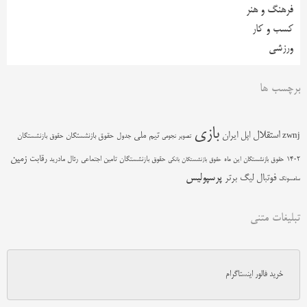
فرهنگ و هنر
کسب و کار
ورزشی
برچسب ها
بازی
استقلال
اپل
ایران
تیم ملی
zwnj
جدول
حقوق بازنشستگان
حقوق بازنشستگان
تصویر نجومی
زمین
رقابت
حقوق بازنشستگان تامین اجتماعی
رئال مادرید
1402
حقوق بازنشستگان این ماه
حقوق بازنشستگان بانکی
پرسپولیس
فوتبال
لیگ برتر
سامسونگ
تبلیغات متنی
خرید فالور اینستاگرام