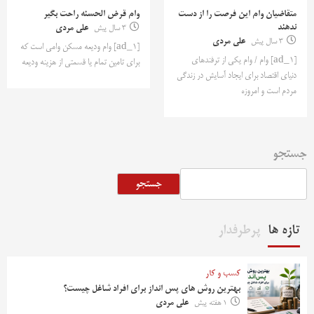
متقاضیان وام این فرصت را از دست
وام قرض الحسنه راحت بگیر
ندهند
3 سال پیش
علی مردی
3 سال پیش
علی مردی
[ad_1] وام ودیعه مسکن وامی است که
[ad_1] وام / وام یکی از ترفندهای
برای تامین تمام یا قسمتی از هزینه ودیعه
دنیای اقتصاد برای ایجاد آسایش در زندگی
مردم است و امروزه
جستجو
جستجو
تازه ها
پرطرفدار
کسب و کار
بهترین روش‌ های پس‌ انداز برای افراد شاغل چیست؟
1 هفته پیش
علی مردی