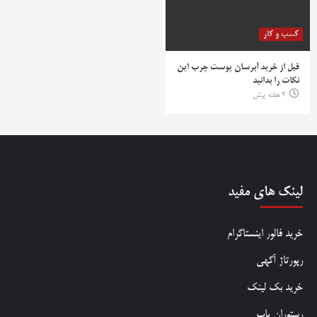
کسب و کار
قبل از خرید آبرسان پوست چرب این
نکات را بدانید
2 هفته پیش
لینک های مفید
خرید فالور اینستاگرام
رپورتاژ آگهی
خرید بک لینک
رستوران یاب