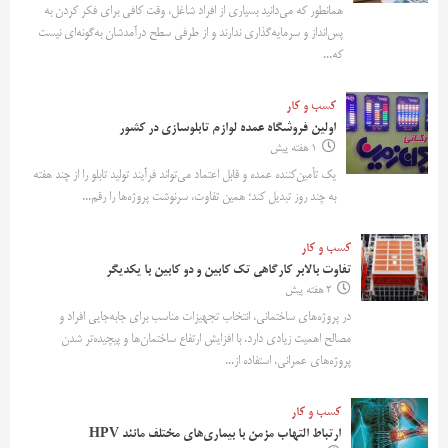
همانطور که می‌دانید بسیاری از افراد شاغل، وقت کافی برای فکر کردن به
پس‌انداز و سرمایه‌گذاری ندارند و از طرفی سطح درآمدشان به‌گونه‌ای نیست
که...
کسب و کار
اولین فروشگاه عمده لوازم تابلوسازی در کشور
1 هفته پیش
یک تأمین‌کننده عمده و قابل اعتماد می‌تواند فرآیند تولید تابلو را از چند هفته
به چند روز تبدیل کند؛ همین تفاوت، سرنوشت پروژه‌ها را رقم...
کسب و کار
تفاوت بالابر کارگاهی تک کابین و دو کابین با یکدیگر
2 هفته پیش
در پروژه‌های ساختمانی، انتخاب تجهیزات مناسب برای جابه‌جایی افراد و
مصالح اهمیت زیادی دارد. با افزایش ارتفاع ساختمان‌ها و پیچیده‌تر شدن
پروژه‌های عمرانی، استفاده از...
کسب و کار
ارتباط التهاب مزمن با بیماری‌های مختلف مانند HPV