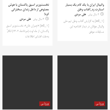
والیبال ایران با یک کام بک بسیار
نخست‌وزیر اسبق پاکستان با هوش
استارت زد_آفتاب وطن
مصنوعی از داخل زندان سخنرانی
کرد!
2 سال پیش
علی مردی
3 سال پیش
علی مردی
[ad_1] به گزارش آفتاب وطن تیم ملی
[ad_1] «عِمران خان»، نخست‌وزیر اسبق
والیبال جوانان در دیدار افتتاحیه این
پاکستان، از ماه اوت (مردادماه 1402) انگارً
مسابقات موفق
به‌علت افشای اطلاعات
ورزشی
ورزشی