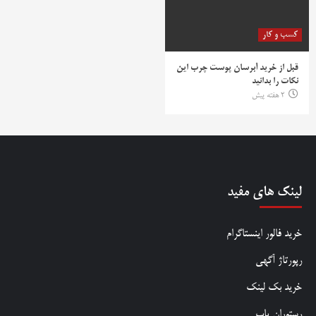
کسب و کار
قبل از خرید آبرسان پوست چرب این
نکات را بدانید
2 هفته پیش
لینک های مفید
خرید فالور اینستاگرام
رپورتاژ آگهی
خرید بک لینک
رستوران یاب