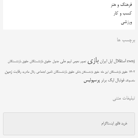
فرهنگ و هنر
کسب و کار
ورزشی
برچسب ها
بازی
استقلال
اپل
ایران
تیم ملی
zwnj
جدول
حقوق بازنشستگان
حقوق بازنشستگان
تصویر نجومی
زمین
رقابت
حقوق بازنشستگان تامین اجتماعی
رئال مادرید
1402
حقوق بازنشستگان این ماه
حقوق بازنشستگان بانکی
پرسپولیس
فوتبال
لیگ برتر
سامسونگ
تبلیغات متنی
خرید فالور اینستاگرام