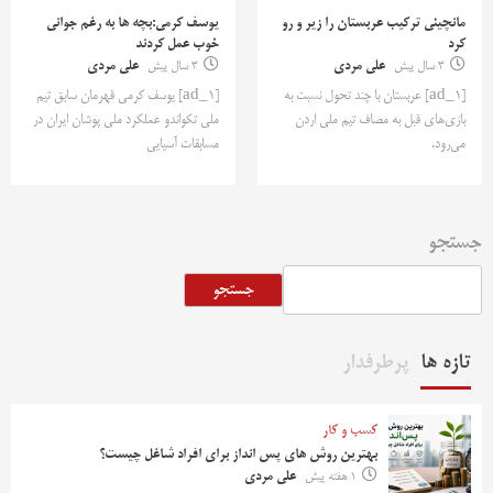
مانچینی ترکیب عربستان را زیر و رو
یوسف کرمی:بچه ها به رغم جوانی
کرد
خوب عمل کردند
3 سال پیش
علی مردی
3 سال پیش
علی مردی
[ad_1] عربستان با چند تحول نسبت به
[ad_1] یوسف کرمی قهرمان سابق تیم
بازی‌های قبل به مصاف تیم ملی اردن
ملی تکواندو عملکرد ملی پوشان ایران در
می‌رود.
مسابقات آسیایی
جستجو
جستجو
تازه ها
پرطرفدار
کسب و کار
بهترین روش‌ های پس‌ انداز برای افراد شاغل چیست؟
1 هفته پیش
علی مردی