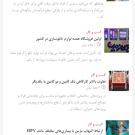
همانطور که می‌دانید بسیاری از افراد شاغل، وقت کافی برای فکر کردن به
پس‌انداز و سرمایه‌گذاری ندارند و از طرفی سطح درآمدشان به‌گونه‌ای نیست
که...
کسب و کار
اولین فروشگاه عمده لوازم تابلوسازی در کشور
1 هفته پیش
یک تأمین‌کننده عمده و قابل اعتماد می‌تواند فرآیند تولید تابلو را از چند هفته
به چند روز تبدیل کند؛ همین تفاوت، سرنوشت پروژه‌ها را رقم...
کسب و کار
تفاوت بالابر کارگاهی تک کابین و دو کابین با یکدیگر
2 هفته پیش
در پروژه‌های ساختمانی، انتخاب تجهیزات مناسب برای جابه‌جایی افراد و
مصالح اهمیت زیادی دارد. با افزایش ارتفاع ساختمان‌ها و پیچیده‌تر شدن
پروژه‌های عمرانی، استفاده از...
کسب و کار
ارتباط التهاب مزمن با بیماری‌های مختلف مانند HPV