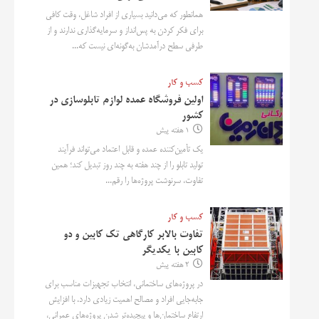
همانطور که می‌دانید بسیاری از افراد شاغل، وقت کافی
برای فکر کردن به پس‌انداز و سرمایه‌گذاری ندارند و از
طرفی سطح درآمدشان به‌گونه‌ای نیست که...
کسب و کار
اولین فروشگاه عمده لوازم تابلوسازی در
کشور
1 هفته پیش
یک تأمین‌کننده عمده و قابل اعتماد می‌تواند فرآیند
تولید تابلو را از چند هفته به چند روز تبدیل کند؛ همین
تفاوت، سرنوشت پروژه‌ها را رقم...
کسب و کار
تفاوت بالابر کارگاهی تک کابین و دو
کابین با یکدیگر
2 هفته پیش
در پروژه‌های ساختمانی، انتخاب تجهیزات مناسب برای
جابه‌جایی افراد و مصالح اهمیت زیادی دارد. با افزایش
ارتفاع ساختمان‌ها و پیچیده‌تر شدن پروژه‌های عمرانی،