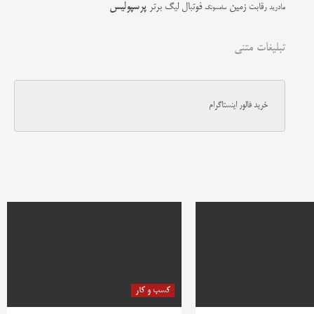
زمین
پرسپولیس
رقابت
فوتبال
لیگ برتر
مادرید
سامسونگ
تبلیغات متنی
خرید فالور اینستاگرام
کسب و کار