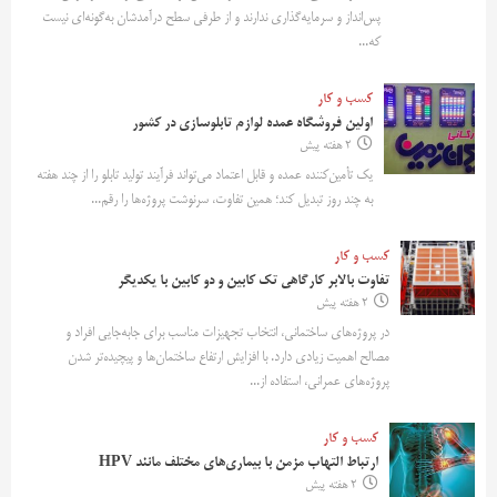
پس‌انداز و سرمایه‌گذاری ندارند و از طرفی سطح درآمدشان به‌گونه‌ای نیست
که...
کسب و کار
اولین فروشگاه عمده لوازم تابلوسازی در کشور
2 هفته پیش
یک تأمین‌کننده عمده و قابل اعتماد می‌تواند فرآیند تولید تابلو را از چند هفته
به چند روز تبدیل کند؛ همین تفاوت، سرنوشت پروژه‌ها را رقم...
کسب و کار
تفاوت بالابر کارگاهی تک کابین و دو کابین با یکدیگر
2 هفته پیش
در پروژه‌های ساختمانی، انتخاب تجهیزات مناسب برای جابه‌جایی افراد و
مصالح اهمیت زیادی دارد. با افزایش ارتفاع ساختمان‌ها و پیچیده‌تر شدن
پروژه‌های عمرانی، استفاده از...
کسب و کار
ارتباط التهاب مزمن با بیماری‌های مختلف مانند HPV
2 هفته پیش