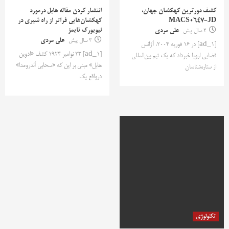
کشف دورترین کهکشان جهان،
انتشار کردن مقاله هابل درمورد
MACS0647-JD
کهکشان‌هایی فراتر از راه شیری در
نیویورک تایمز
2 سال پیش
علی مردی
3 سال پیش
علی مردی
[ad_1] در 16 فوریه 2004، آژانس
[ad_1] 23 نوامبر 1924 کشف «ادوین
فضایی اروپا خبرداد که یک تیم بین‌المللی
هابل» مبنی‌ بر این که «سحابی آندرومدا»
از ستاره‌شناسان
درواقع یک
تکنولوژی