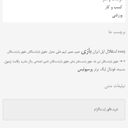
کسب و کار
ورزشی
برچسب ها
بازی
استقلال
اپل
ایران
تیم ملی
zwnj
جدول
حقوق بازنشستگان
حقوق بازنشستگان
تصویر نجومی
زمین
رقابت
حقوق بازنشستگان تامین اجتماعی
رئال مادرید
1402
حقوق بازنشستگان این ماه
حقوق بازنشستگان بانکی
پرسپولیس
فوتبال
لیگ برتر
سامسونگ
تبلیغات متنی
خرید فالور اینستاگرام