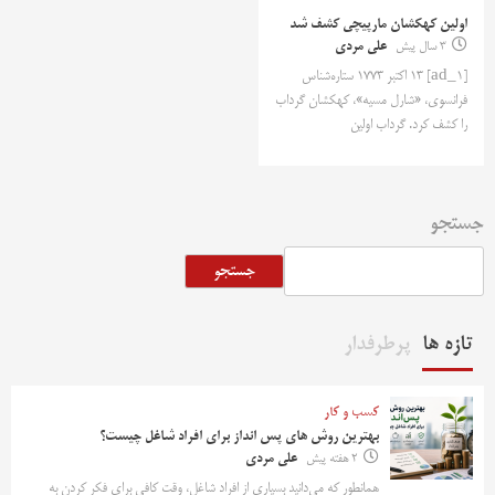
اولین کهکشان مارپیچی کشف شد
3 سال پیش
علی مردی
[ad_1] 13 اکتبر 1773 ستاره‌شناس
فرانسوی، «شارل مسیه»، کهکشان گرداب
را کشف کرد. گرداب اولین
جستجو
جستجو
تازه ها
پرطرفدار
کسب و کار
بهترین روش‌ های پس‌ انداز برای افراد شاغل چیست؟
2 هفته پیش
علی مردی
همانطور که می‌دانید بسیاری از افراد شاغل، وقت کافی برای فکر کردن به