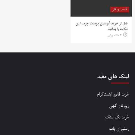
کسب و کار
قبل از خرید آبرسان پوست چرب این
نکات را بدانید
2 هفته پیش
لینک های مفید
خرید فالور اینستاگرام
رپورتاژ آگهی
خرید بک لینک
رستوران یاب