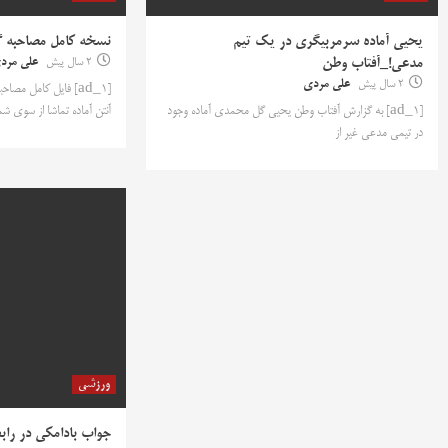
یحیی آماده سرمربیگری در یک تیم
نسخه کامل مصاحبه گ
مدعی!_آفتاب وطن
2 سال پیش
علی مرد
2 سال پیش
علی مردی
[ad_1] فایل کامل 
[ad_1] به گزارش آفتاب وطن یحیی گل محمدی آماده وجود
آنتن آماده تماشا از سوی شم
در تیمی مدعی غیر از
ورزشی
جواب‌ بادامکی در راب