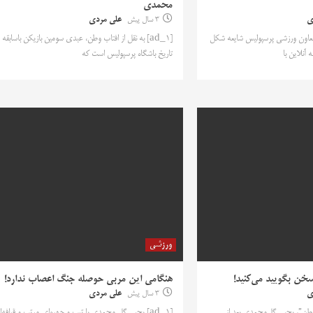
محمدی
ی
3 سال پیش
علی مردی
ی، معاون ورزشی پرسپولیس شایعه شکل
[ad_1] به نقل از افتاب وطن، عبدی سومین بازیکن باسابقه
 آنلاین با
تاریخ باشگاه پرسپولیس است که
ورزشی
سخن بگویید می‌کنید!
هنگامی این مربی حوصله جنگ اعصاب ندارد!
ی
3 سال پیش
علی مردی
تاب وطن”، یحیی گل‌محمدی بعد از
[ad_1] یحیی گل محمدی با تیپ و چهره‌ای مرتب و قیافه‌