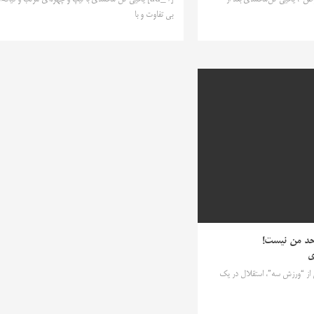
بی تفاوت و با
حد من نیست!
ی
 نقل از “ورزش سه”، استقلال در یک