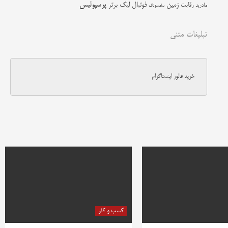
زمین
پرسپولیس
رقابت
فوتبال
لیگ برتر
مادرید
سامسونگ
تبلیغات متنی
خرید فالور اینستاگرام
کسب و کار