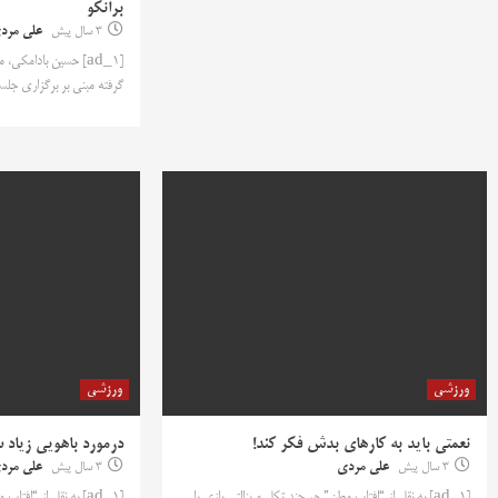
برانکو
3 سال پیش
علی مرد
[ad_1] حسین بادامک
گرفته مبنی بر برگزاری جلسه
ورزشی
ورزشی
نعمتی باید به کارهای بدش فکر کند!
درمورد باهویی زیاد 
3 سال پیش
علی مردی
3 سال پیش
علی مرد
[ad_1] به نقل از “افتاب وطن” هر چند تکل و پنالتی بازی با
[ad_1] به نقل از “اف