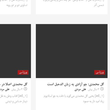
شمس آذر
تساوی دو بر دو روبه
ورزشی
ورزشی
گل محمدی: جو آزادی به زیان الدحیل است
گل محمدی اصلا در 
3 سال پیش
علی مردی
3 سال پیش
علی مرد
[ad_1] یحیی گل محمدی می‌گوید با دقت به جو استادیوم
[ad_1] افتاب وطن به
زیاد امید دار به صعود
دیدار حساس و دیدنی