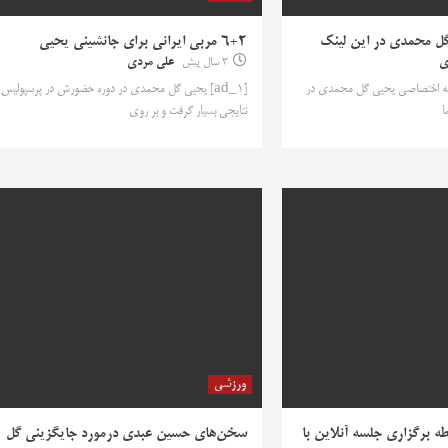
ل محمدی در این لینک
6+2 مربی ایرانی برای جانشینی یحیی
ی
3 سال پیش
علی مردی
مصاحبه اختصاصی یحیی گل محمدی در
[ad_1] یحیی گل محمدی در دوره حضورش در پرسپولیس
ا
نتایجی بسیار گرفت و بر روی
ورزشی
طه برگزاری جلسه آنلاین با
سخن‌های حسین عبدی درمورد جایگزینی گل