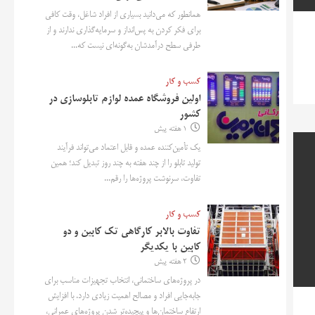
همانطور که می‌دانید بسیاری از افراد شاغل، وقت کافی
برای فکر کردن به پس‌انداز و سرمایه‌گذاری ندارند و از
طرفی سطح درآمدشان به‌گونه‌ای نیست که...
کسب و کار
اولین فروشگاه عمده لوازم تابلوسازی در
کشور
1 هفته پیش
یک تأمین‌کننده عمده و قابل اعتماد می‌تواند فرآیند
تولید تابلو را از چند هفته به چند روز تبدیل کند؛ همین
تفاوت، سرنوشت پروژه‌ها را رقم...
کسب و کار
تفاوت بالابر کارگاهی تک کابین و دو
کابین با یکدیگر
2 هفته پیش
در پروژه‌های ساختمانی، انتخاب تجهیزات مناسب برای
جابه‌جایی افراد و مصالح اهمیت زیادی دارد. با افزایش
ارتفاع ساختمان‌ها و پیچیده‌تر شدن پروژه‌های عمرانی،