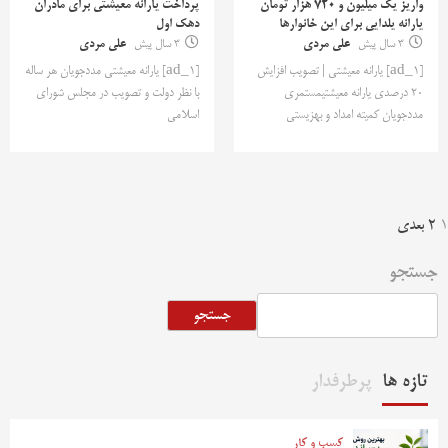
واریز یک میلیون و ۷۲۰ هزار تومان
پرداخت یارانه معیشتی برای مادران
یارانه یلدایی برای این خانوارها
دهک اول
3 سال پیش
علی مردی
3 سال پیش
علی مردی
[ad_1] یارانه معیشتی | تصویب افزایش
[ad_1] یارانه معیشتی مددجویان هر ساله
۲۰ درصدی یارانه معیشتیمستمری
با نظر دولت و تصویب در مجلس شورای
مددجویان کمیته امداد و بهزیستی
اسلامی
فحه‌بندی
1
2
بعدی
وشته‌ها
جستجو
جستجو
تازه ها
پرطرفدار
کسب و کار