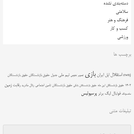
دسته‌بندی نشده
سلامتی
فرهنگ و هنر
کسب و کار
ورزشی
برچسب ها
بازی
استقلال
اپل
ایران
تیم ملی
zwnj
جدول
حقوق بازنشستگان
حقوق بازنشستگان
تصویر نجومی
زمین
رقابت
حقوق بازنشستگان تامین اجتماعی
رئال مادرید
1402
حقوق بازنشستگان این ماه
حقوق بازنشستگان بانکی
پرسپولیس
فوتبال
لیگ برتر
سامسونگ
تبلیغات متنی