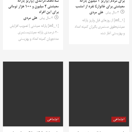
برای مردم | واریز 2 میلیون یارانه
سه دهک درآمدی | واریز یارانه
معیشتی برای خانوار4 نفره از امشب
معیشتی ۲ میلیون و ۱۰۰ هزار تومانی
برای این افراد
3 سال پیش
علی مردی
3 سال پیش
علی مردی
[ad_1] از روزهای قبل واریز یارانه
[ad_1] یارانه معیشتی | تصویب افزایش
معیشتیحقوق مستمری بگیران کمیته امداد
۲۰ درصدی یارانه معیشتیمستمری
و بهزیستی اغاز شده
مددجویان کمیته امداد و بهزیستی
اجتماعی
اجتماعی