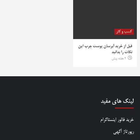
کسب و کار
قبل از خرید آبرسان پوست چرب این
نکات را بدانید
2 هفته پیش
لینک های مفید
خرید فالور اینستاگرام
رپورتاژ آگهی