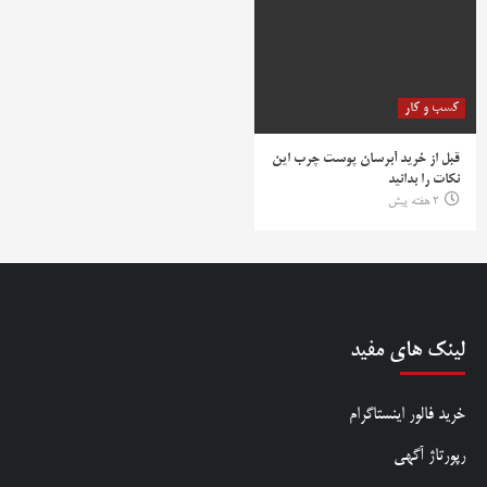
کسب و کار
قبل از خرید آبرسان پوست چرب این
نکات را بدانید
2 هفته پیش
لینک های مفید
خرید فالور اینستاگرام
رپورتاژ آگهی