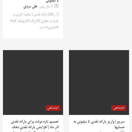
4 میلیونی
3 سال پیش
علی مردی
[ad_1] یارانه نقدی | منفعت گیری و
خرید در مطرح کالابرگ الکترونیک کاملا
«اختیاری» است
اجتماعی
اجتماعی
سریع | واریز یارانه نقدی ۴ میلیونی به
تصمیم تازه دولت برای یارانه نقدی
حسابها
آذر ماه | افزایش یارانه نقدی دهک