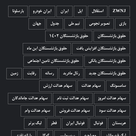
ZWNJ
استقلال
اپل
ایران
ایران خودرو
بارسلونا
بازی
تصویر نجومی
تیم ملی
جدول
جهان
حقوق بازنشستگان
حقوق بازنشستگان 1402
حقوق بازنشستگان افزایش یافت
حقوق بازنشستگان این ماه
حقوق بازنشستگان بانکی
حقوق بازنشستگان تامین اجتماعی
حقوق بازنشستگان جدید
رئال مادرید
رسانه
رقابت
زمین
سامسونگ
سهام عدالت
سهام عدالت ارزش
سهام عدالت امروز
سهام عدالت ثبت نام
سهام عدالت جاماندگان
سهام عدالت سود
سهام عدالت فروش
سهام عدالت وام
عربستان
فوتبال
فوتبال ایران
قطر
لیگ برتر
لیگ قهرمانان
مصاحبه
پرسپولیس
گوگل
یارانه نقدی