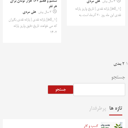
ششم و هفتم ۶۰۰ هزار تومان برای
3 سال پیش
علی مردی
هر نفر
[ad_1] یارانه نقدی | تاریخ واریز یارانه
3 سال پیش
علی مردی
نقدی این ماه روز ۲۰ آذرماه است. به
[ad_1] یارانه نقدی | یارانه نقدی بگیران
که می خواهند تاریخ دقیق واریز یارانه
۱۴۰۲
فحه‌بندی
1
2
بعدی
وشته‌ها
جستجو
جستجو
تازه ها
پرطرفدار
کسب و کار