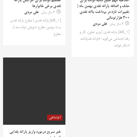
اطلاعیه مهم صبح شنبه دولت برای
تصمیم دولت برای افزایش یارانه
حذف و اضافه یارانه نقدی بهمن ماه |
نقدی برخی خانوارها
تغییرات تازه در پرداخت یاانه نقدی
3 سال پیش
علی مردی
300 هزارتومانی
[ad_1] یارانه نقدی | مطرح یارانه نقدی
3 سال پیش
علی مردی
یسنا سومین مطرح تشویقی دولت بعد از
[ad_1] یارانه نقدی | وزیر تعاون، کار و
مطرح
رفاه اجتماعی می‌گوید: «یارانه نقدیادامه
اشکار خواهد
اجتماعی
خبر سریع درمورد واریز یارانه یلدایی