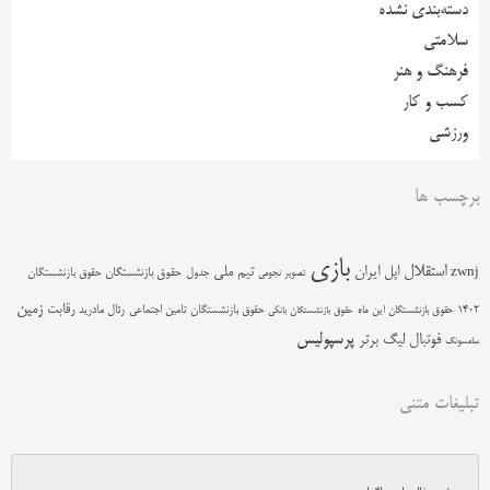
دسته‌بندی نشده
سلامتی
فرهنگ و هنر
کسب و کار
ورزشی
برچسب ها
بازی
استقلال
اپل
ایران
تیم ملی
zwnj
جدول
حقوق بازنشستگان
حقوق بازنشستگان
تصویر نجومی
زمین
رقابت
حقوق بازنشستگان تامین اجتماعی
رئال مادرید
1402
حقوق بازنشستگان این ماه
حقوق بازنشستگان بانکی
پرسپولیس
فوتبال
لیگ برتر
سامسونگ
تبلیغات متنی