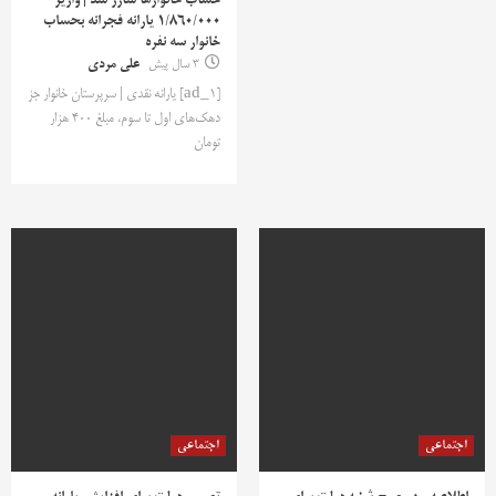
حساب خانوارها شارژ شد | واریز
1/860/000 یارانه فجرانه بحساب
خانوار سه نفره
3 سال پیش
علی مردی
[ad_1] یارانه نقدی | سرپرستان خانوار جز
دهک‌های اول تا سوم، مبلغ ۴۰۰ هزار
تومان
اجتماعی
اجتماعی