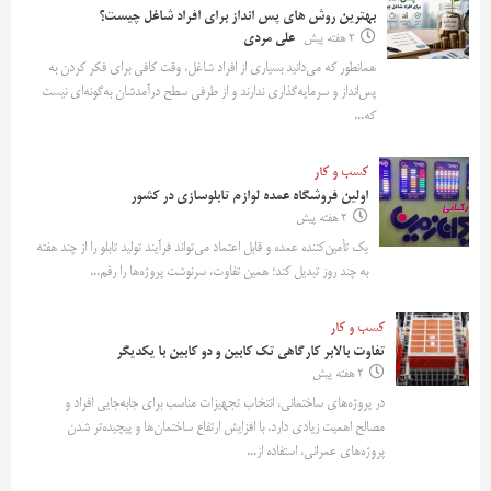
بهترین روش‌ های پس‌ انداز برای افراد شاغل چیست؟
2 هفته پیش
علی مردی
همانطور که می‌دانید بسیاری از افراد شاغل، وقت کافی برای فکر کردن به
پس‌انداز و سرمایه‌گذاری ندارند و از طرفی سطح درآمدشان به‌گونه‌ای نیست
که...
کسب و کار
اولین فروشگاه عمده لوازم تابلوسازی در کشور
2 هفته پیش
یک تأمین‌کننده عمده و قابل اعتماد می‌تواند فرآیند تولید تابلو را از چند هفته
به چند روز تبدیل کند؛ همین تفاوت، سرنوشت پروژه‌ها را رقم...
کسب و کار
تفاوت بالابر کارگاهی تک کابین و دو کابین با یکدیگر
2 هفته پیش
در پروژه‌های ساختمانی، انتخاب تجهیزات مناسب برای جابه‌جایی افراد و
مصالح اهمیت زیادی دارد. با افزایش ارتفاع ساختمان‌ها و پیچیده‌تر شدن
پروژه‌های عمرانی، استفاده از...