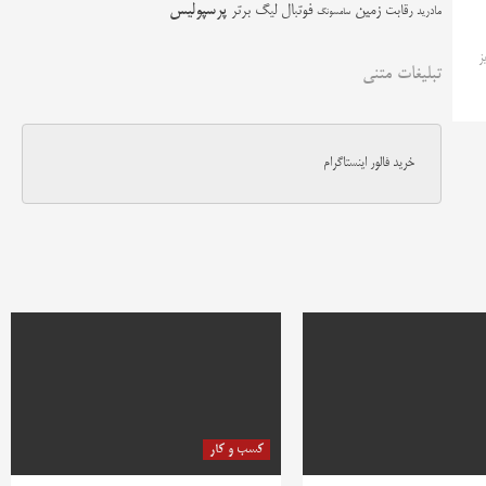
زمین
پرسپولیس
رقابت
فوتبال
لیگ برتر
مادرید
سامسونگ
یز
تبلیغات متنی
خرید فالور اینستاگرام
کسب و کار