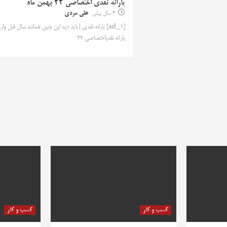
یارانه نقدی اختصاصی 22 بهمن ماه
3 سال پیش
علی مردی
[ad_1] یارانه نقدی | باید دید این چنین همانند سال قبل وار
یارانه نقدیاختصاصی 22
کسب و کار
کسب و کار