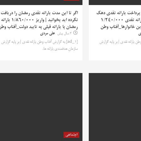
 پرداخت یارانه نقدی دهک
اگر تا این مدت یارانه نقدی رمضان را دریافت
های 4تا 9 | واریز یارانه نقدی ۱/۲۴۰/۰۰۰
نکرده اید بخوانید | واریز 1/860/000 یارانه
این خانوارها_آفتاب وطن
رمضان با یارانه قبلی به تایید دولت_آفتاب وط
ی
2 سال پیش
علی مردی
ب وطن یارانه نقدی | بر پایه گزارش
[ad_1] به گزارش آفتاب وطن یارانه نقدی | بر پایه گزارش
سازمان هدفمندی یارانه ها،
اجتماعی