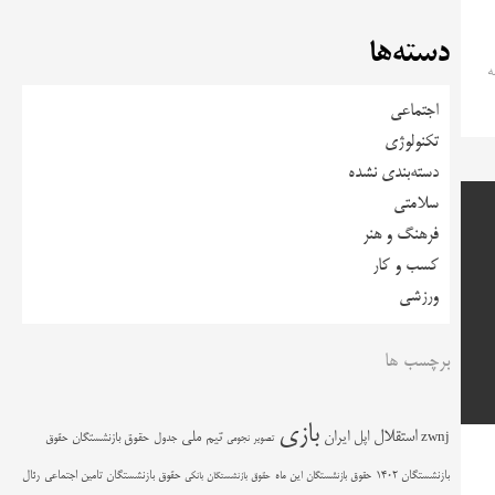
دسته‌ها
ه
اجتماعی
تکنولوژی
دسته‌بندی نشده
سلامتی
فرهنگ و هنر
کسب و کار
ورزشی
برچسب ها
بازی
استقلال
اپل
ایران
تیم ملی
zwnj
جدول
حقوق بازنشستگان
حقوق
تصویر نجومی
حقوق بازنشستگان تامین اجتماعی
رئال
بازنشستگان 1402
حقوق بازنشستگان این ماه
حقوق بازنشستگان بانکی