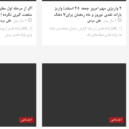
۲ واریزی مهم امروز جمعه ۲۵ اسفند| واریز
اگر از مرحله اول مطر
یارانه نقدی نوروز و ماه رمضان برای7 دهک
منفعت گیری نکرده ای
2 سال پیش
علی مردی
2 سال پیش
علی مرد
[ad_1] یارانه نقدی | بر پایه گزارش سازمان هدفمندی یارانه
[ad_1] یارانه نقدی |
ها، یارانه نقدی دهک‌های یک
واریز یارانه نقدی، برخی
اجتماعی
اجتماعی