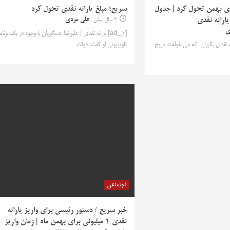
قدی بهمن تحول کرد | جدول
سریع؛ مبلغ یارانه نقدی تحول کرد
یارانه‌ نقدی
3 سال پیش
علی مردی
ی
[ad_1] یارانه نقدی | علیرضا عسگریان با وجود در یک برنام
یارانه نقدی بگیران که می خواهند تاریخ
تلویزیونی او گفت: دولت
اجتماعی
خبر سریع / دستور رئیسی برای واریز یارانه
نقدی 1 میلیونی برای بهمن ماه | زمان واریز