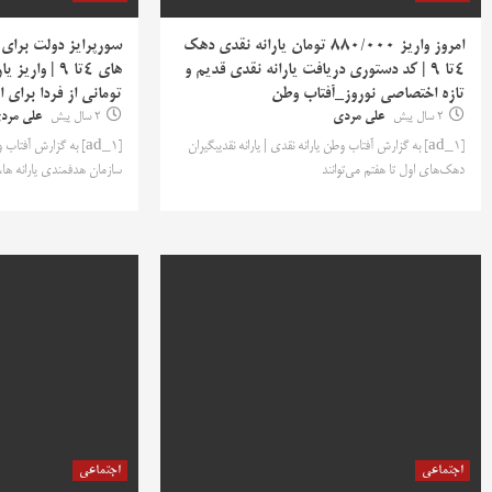
امروز واریز 880/000 تومان یارانه نقدی دهک
سورپرایز دولت برای
4تا 9 | کد دستوری دریافت یارانه نقدی قدیم و
تازه اختصاصی نوروز_آفتاب وطن
تومانی از فردا برای 
2 سال پیش
علی مردی
2 سال پیش
علی مرد
[ad_1] به گزارش آفتاب وطن یارانه نقدی | یارانه نقدیبگیران
[ad_1] به گزارش آفتا
دهک‌های اول تا هفتم می‌توانند
سازمان هدفمندی یارانه ها،
اجتماعی
اجتماعی