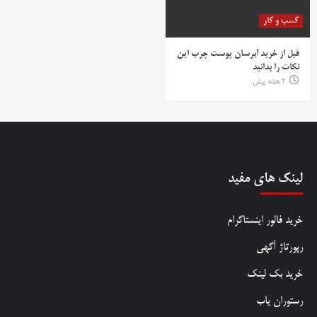
کسب و کار
قبل از خرید آبرسان پوست چرب این
نکات را بدانید
2 هفته پیش
لینک های مفید
خرید فالور اینستاگرام
رپورتاژ آگهی
خرید بک لینک
رستوران یاب