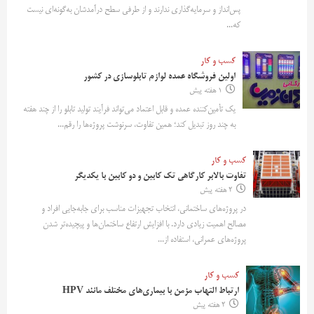
پس‌انداز و سرمایه‌گذاری ندارند و از طرفی سطح درآمدشان به‌گونه‌ای نیست
که...
کسب و کار
اولین فروشگاه عمده لوازم تابلوسازی در کشور
1 هفته پیش
یک تأمین‌کننده عمده و قابل اعتماد می‌تواند فرآیند تولید تابلو را از چند هفته
به چند روز تبدیل کند؛ همین تفاوت، سرنوشت پروژه‌ها را رقم...
کسب و کار
تفاوت بالابر کارگاهی تک کابین و دو کابین با یکدیگر
2 هفته پیش
در پروژه‌های ساختمانی، انتخاب تجهیزات مناسب برای جابه‌جایی افراد و
مصالح اهمیت زیادی دارد. با افزایش ارتفاع ساختمان‌ها و پیچیده‌تر شدن
پروژه‌های عمرانی، استفاده از...
کسب و کار
ارتباط التهاب مزمن با بیماری‌های مختلف مانند HPV
2 هفته پیش