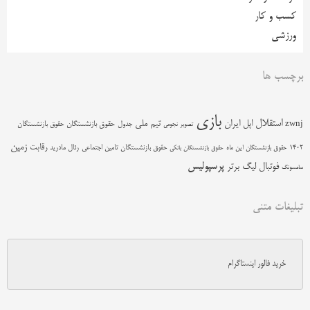
کسب و کار
ورزشی
برچسب ها
بازی
استقلال
اپل
ایران
تیم ملی
zwnj
جدول
حقوق بازنشستگان
حقوق بازنشستگان
تصویر نجومی
زمین
رقابت
حقوق بازنشستگان تامین اجتماعی
رئال مادرید
1402
حقوق بازنشستگان این ماه
حقوق بازنشستگان بانکی
پرسپولیس
فوتبال
لیگ برتر
سامسونگ
تبلیغات متنی
خرید فالور اینستاگرام