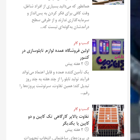
همانطور که می‌دانید بسیاری از افراد شاغل،
وقت کافی برای فکر کردن به پس‌انداز و
سرمایه‌گذاری ندارند و از طرفی سطح
درآمدشان به‌گونه‌ای نیست که...
کسب و کار
اولین فروشگاه عمده لوازم تابلوسازی در
کشور
2 هفته پیش
یک تأمین‌کننده عمده و قابل اعتماد می‌تواند
فرآیند تولید تابلو را از چند هفته به چند روز
تبدیل کند؛ همین تفاوت، سرنوشت پروژه‌ها را
رقم...
کسب و کار
تفاوت بالابر کارگاهی تک کابین و دو
کابین با یکدیگر
2 هفته پیش
در پروژه‌های ساختمانی، انتخاب تجهیزات