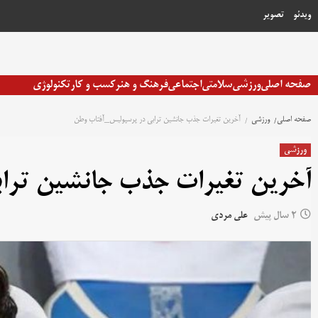
رش
ویدئو
تصویر
ه
حتوا
صفحه اصلی
ورزشی
سلامتی
اجتماعی
فرهنگ و هنر
کسب و کار
تکنولوژی
صفحه اصلی
ورزشی
آخرین تغیرات جذب جانشین ترابی در پرسپولیس_آفتاب وطن
ورزشی
آخرین تغیرات جذب جانشین ترا
2 سال پیش
علی مردی