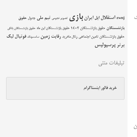
بازی
ک
استقلال
اپل
ایران
تیم ملی
حقوق
zwnj
جدول
تصویر نجومی
بازنشستگان
حقوق بازنشستگان 1402
حقوق بازنشستگان این ماه
حقوق بازنشستگان بانکی
زمین
فوتبال
رقابت
لیگ
حقوق بازنشستگان تامین اجتماعی
رئال مادرید
سامسونگ
پرسپولیس
برتر
تبلیغات متنی
خرید فالور اینستاگرام
ن