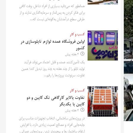
همانطور که می‌دانید بسیاری از افراد شاغل، وقت کافی
برای فکر کردن به پس‌انداز و سرمایه‌گذاری ندارند و از
طرفی سطح درآمدشان به‌گونه‌ای نیست که...
کسب و کار
اولین فروشگاه عمده لوازم تابلوسازی در
کشور
2 هفته پیش
یک تأمین‌کننده عمده و قابل اعتماد می‌تواند فرآیند
تولید تابلو را از چند هفته به چند روز تبدیل کند؛ همین
تفاوت، سرنوشت پروژه‌ها را رقم...
کسب و کار
تفاوت بالابر کارگاهی تک کابین و دو
کابین با یکدیگر
2 هفته پیش
در پروژه‌های ساختمانی، انتخاب تجهیزات مناسب برای
جابه‌جایی افراد و مصالح اهمیت زیادی دارد. با افزایش
ارتفاع ساختمان‌ها و پیچیده‌تر شدن پروژه‌های عمرانی،