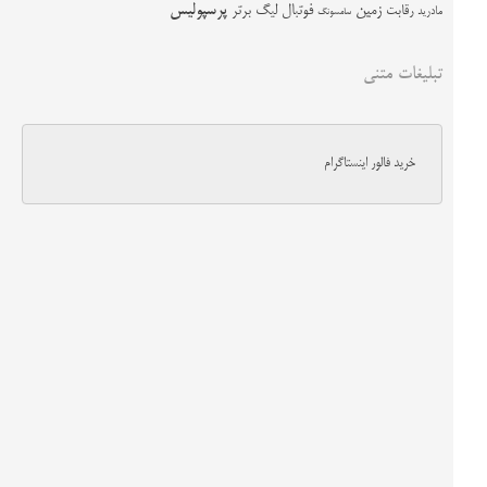
زمین
پرسپولیس
رقابت
فوتبال
لیگ برتر
مادرید
سامسونگ
تبلیغات متنی
خرید فالور اینستاگرام