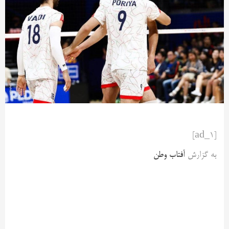
[ad_1]
به گزارش
آفتاب وطن