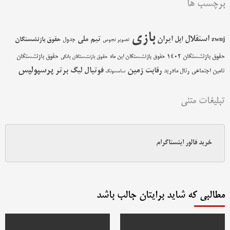
برچسب ها
بازی
استقلال
اپل
ایران
تیم ملی
حقوق بازنشستگان
zwnj
جدول
تصویر نجومی
حقوق بازنشستگان 1402
حقوق بازنشستگان
حقوق بازنشستگان این ماه
حقوق بازنشستگان بانکی
پرسپولیس
زمین
فوتبال
رقابت
لیگ برتر
تامین اجتماعی
رئال مادرید
سامسونگ
تبلیغات متنی
خرید فالور اینستاگرام
مطالبی که شاید برایتان جالب باشد