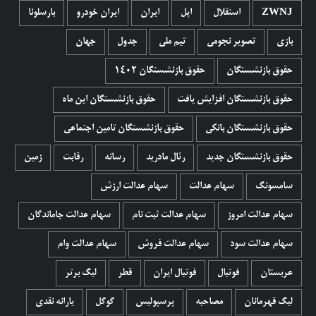
ZWNJ
استقلال
اپل
ایران
ایران خودرو
بارسلونا
بازی
تصویر نجومی
تیم ملی
جدول
جهان
حقوق بازنشستگان
حقوق بازنشستگان 1402
حقوق بازنشستگان افزایش یافت
حقوق بازنشستگان این ماه
حقوق بازنشستگان بانکی
حقوق بازنشستگان تامین اجتماعی
حقوق بازنشستگان جدید
رئال مادرید
رسانه
رقابت
زمین
سامسونگ
سهام عدالت
سهام عدالت ارزش
سهام عدالت امروز
سهام عدالت ثبت نام
سهام عدالت جاماندگان
سهام عدالت سود
سهام عدالت فروش
سهام عدالت وام
عربستان
فوتبال
فوتبال ایران
قطر
لیگ برتر
لیگ قهرمانان
مصاحبه
پرسپولیس
گوگل
یارانه نقدی