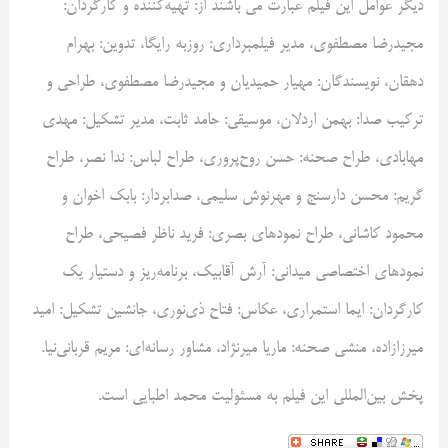
دیگر عوامل این فیلم عبارت می باشند از: تهیه‌کننده و کارگردان:
مجیدرضا مصطفوی، مدیر فیلمبرداری: روزبه رایگا، تدوین: بهرام
دهقان، نویسندگان: مهیار حمیدیان و مجیدرضا مصطفوی، طراحی و
ترکیب صدا: بهمن اردلان، موسیقی: حامد ثابت، مدیر تشکیل: مهدی
مهابادی، طراح صحنه: حسن روح‌پروری، طراح لباس: ندا نصر، طراح
گریم: محسن دارسنج و مهرنوش سلیمی، صدابردار: بابک اخوان و
محمود کاشانی، طراح نمود‌های بصری: فرید ناظر فصیحی، طراح
نمود‌های اختصاصی میدانی: آرش آقابیک، برنامه‌ریز و دستیار یک
کارگردان: ایما استمراری، عکاس: فتاح ذی‌نوری، جانشین تشکیل: امید
میرزازاده، منشی صحنه: ماریا میرنژاد، مشاور رسانه‌ای: مریم قربانی‌نیا.
پخش بین‌المللی این فیلم به مسئولیت محمد اطبایی است.