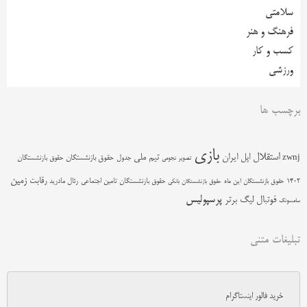
سلامتی
فرهنگ و هنر
کسب و کار
ورزشی
برچسب ها
بازی
استقلال
اپل
ایران
تیم ملی
zwnj
جدول
حقوق بازنشستگان
حقوق بازنشستگان
تصویر نجومی
زمین
رقابت
حقوق بازنشستگان تامین اجتماعی
رئال مادرید
1402
حقوق بازنشستگان این ماه
حقوق بازنشستگان بانکی
پرسپولیس
فوتبال
لیگ برتر
سامسونگ
تبلیغات متنی
خرید فالور اینستاگرام