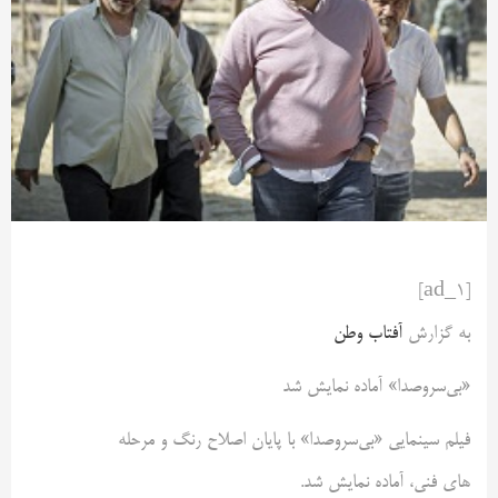
[ad_1]
به گزارش
آفتاب وطن
«بی‌سروصدا» آماده نمایش شد
فیلم سینمایی «بی‌سروصدا» با پایان اصلاح رنگ و مرحله
های فنی، آماده نمایش شد.