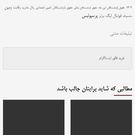
زمین
رقابت
حقوق بازنشستگان تامین اجتماعی
رئال مادرید
1402
حقوق بازنشستگان این ماه
حقوق بازنشستگان بانکی
پرسپولیس
فوتبال
لیگ برتر
سامسونگ
تبلیغات متنی
خرید فالور اینستاگرام
مطالبی که شاید برایتان جالب باشد