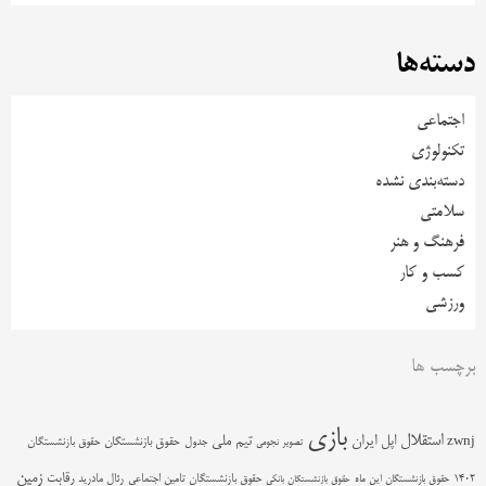
دسته‌ها
اجتماعی
تکنولوژی
دسته‌بندی نشده
سلامتی
فرهنگ و هنر
کسب و کار
ورزشی
برچسب ها
بازی
استقلال
اپل
ایران
تیم ملی
zwnj
جدول
حقوق بازنشستگان
حقوق بازنشستگان
تصویر نجومی
زمین
رقابت
حقوق بازنشستگان تامین اجتماعی
رئال مادرید
1402
حقوق بازنشستگان این ماه
حقوق بازنشستگان بانکی