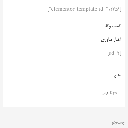
[elementor-template id="12258"]
کسب وکار
اخبار فناوری
[ad_2]
منبع
Tags:
اینتل
جستجو