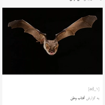
[ad_1]
به گزارش
آفتاب وطن