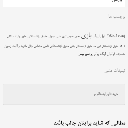
برچسب ها
بازی
استقلال
اپل
ایران
تیم ملی
zwnj
جدول
حقوق بازنشستگان
حقوق بازنشستگان
تصویر نجومی
زمین
رقابت
حقوق بازنشستگان تامین اجتماعی
رئال مادرید
1402
حقوق بازنشستگان این ماه
حقوق بازنشستگان بانکی
پرسپولیس
فوتبال
لیگ برتر
سامسونگ
تبلیغات متنی
خرید فالور اینستاگرام
مطالبی که شاید برایتان جالب باشد