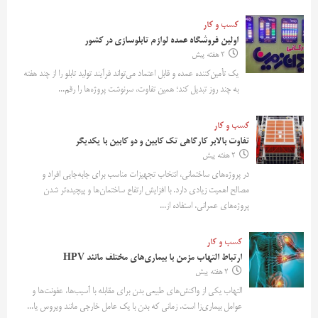
کسب و کار
اولین فروشگاه عمده لوازم تابلوسازی در کشور
2 هفته پیش
یک تأمین‌کننده عمده و قابل اعتماد می‌تواند فرآیند تولید تابلو را از چند هفته
به چند روز تبدیل کند؛ همین تفاوت، سرنوشت پروژه‌ها را رقم...
کسب و کار
تفاوت بالابر کارگاهی تک کابین و دو کابین با یکدیگر
2 هفته پیش
در پروژه‌های ساختمانی، انتخاب تجهیزات مناسب برای جابه‌جایی افراد و
مصالح اهمیت زیادی دارد. با افزایش ارتفاع ساختمان‌ها و پیچیده‌تر شدن
پروژه‌های عمرانی، استفاده از...
کسب و کار
ارتباط التهاب مزمن با بیماری‌های مختلف مانند HPV
2 هفته پیش
التهاب یکی از واکنش‌های طبیعی بدن برای مقابله با آسیب‌ها، عفونت‌ها و
عوامل بیماری‌زا است. زمانی که بدن با یک عامل خارجی مانند ویروس یا...