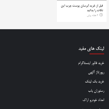
قبل از خرید آبرسان پوست چرب این
نکات را بدانید
2 هفته پیش
لینک های مفید
خرید فالور اینستاگرام
رپورتاژ آگهی
خرید بک لینک
رستوران یاب
امداد خودرو اراک