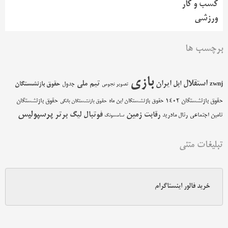
کسب و کار
ورزشی
برچسب ها
بازی
استقلال
اپل
ایران
تیم ملی
حقوق بازنشستگان
zwnj
جدول
تصویر نجومی
حقوق بازنشستگان 1402
حقوق بازنشستگان
حقوق بازنشستگان این ماه
حقوق بازنشستگان بانکی
پرسپولیس
زمین
فوتبال
رقابت
لیگ برتر
تامین اجتماعی
رئال مادرید
سامسونگ
تبلیغات متنی
خرید فالور اینستاگرام