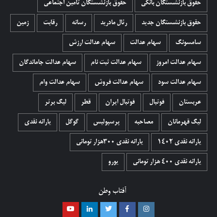
حقوق بازنشستگان بانکی
حقوق بازنشستگان تامین اجتماعی
حقوق بازنشستگان جدید
رئال مادرید
رسانه
رقابت
زمین
سامسونگ
سهام عدالت
سهام عدالت ارزش
سهام عدالت امروز
سهام عدالت ثبت نام
سهام عدالت جاماندگان
سهام عدالت سود
سهام عدالت فروش
سهام عدالت وام
عربستان
فوتبال
فوتبال ایران
قطر
لیگ برتر
لیگ قهرمانان
مصاحبه
پرسپولیس
گوگل
یارانه نقدی
یارانه نقدی 1402
یارانه نقدی ۳۰۰هزار تومانی
یارانه نقدی ۴۰۰ هزار تومانی
یورو
آفتاب وطن
اینستاگرام
فیسبوک
توییتر
لینکدین
یوتیوب