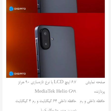
صفحه نمایش
۶.۷ اینچ LCD با نرخ تازه‌سازی ۹۰ هرتز
پردازنده
MediaTek Helio G99
حافظه داخلی و رم
حافظه داخلی ۶۴ گیگابایت و رم ۴ گیگابایت
دوربین مهم ۵۰ مگاپیکسلی