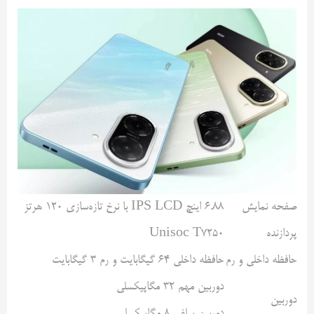
صفحه نمایش
۶.۸۸ اینچ IPS LCD با نرخ تازه‌سازی ۱۲۰ هرتز
پردازنده
Unisoc T7250
حافظه داخلی و رم
حافظه داخلی ۶۴ گیگابایت و رم ۳ گیگابایت
دوربین مهم ۳۲ مگاپیکسلی
دوربین