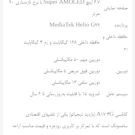
۶.۷ اینچ Super AMOLED با نرخ تازه‌سازی ۹۰
صفحه نمایش
هرتز
پردازنده
MediaTek Helio G99
حافظه داخلی و
حافظه داخلی ۱۲۸ گیگابایت و رم ۴ گیگابایت
رم
دوربین مهم ۵۰ مگاپیکسلی
دوربین
دوربین فوق عریض ۵ مگاپیکسلی
دوربین سلفی ۱۳ مگاپیکسلی
سیستم عامل
اندروید ۱۵ با قابلیت به‌روزرسانی تا ۶ سال
گلکسی A17 4G (بازدید دیجیاتو) یکی از تلفنهای اقتصادی
سامسونگ است که با تمرکز بر کاربری روزمره و قیمت مناسب اراعه