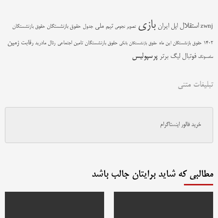
بازی
استقلال
اپل
ایران
تیم ملی
zwnj
جدول
حقوق بازنشستگان
حقوق بازنشستگان
تصویر نجومی
زمین
رقابت
حقوق بازنشستگان تامین اجتماعی
رئال مادرید
1402
حقوق بازنشستگان این ماه
حقوق بازنشستگان بانکی
پرسپولیس
فوتبال
لیگ برتر
سامسونگ
تبلیغات متنی
خرید فالور اینستاگرام
مطالبی که شاید برایتان جالب باشد