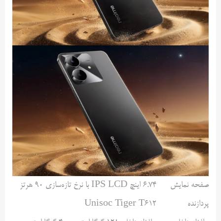
صفحه نمایش
۶.۷۴ اینچ IPS LCD با نرخ تازه‌سازی ۹۰ هرتز
پردازنده
Unisoc Tiger T612